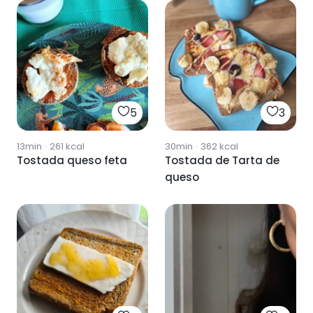
5
3
13min
·
261
kcal
30min
·
362
kcal
Tostada queso feta
Tostada de Tarta de
queso