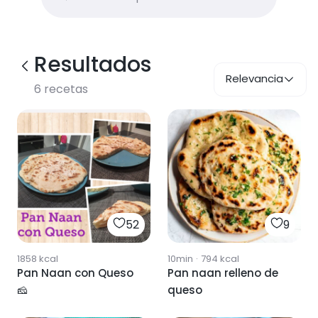
Resultados
Relevancia
6
recetas
52
9
1858
kcal
10min
·
794
kcal
Pan Naan con Queso
Pan naan relleno de
🧀
queso