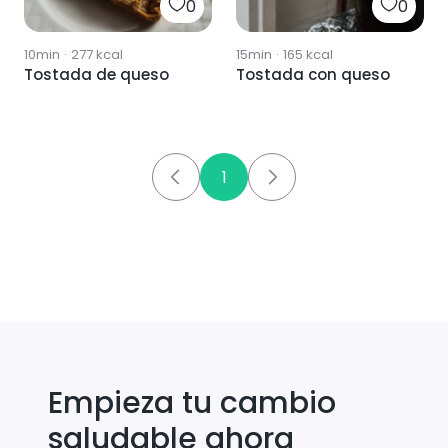
0
0
10min
·
277
kcal
15min
·
165
kcal
Tostada de queso
Tostada con queso
1
Empieza tu cambio
saludable ahora