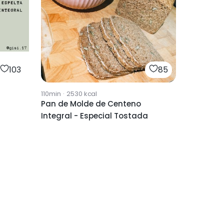
103
85
110min
·
2530
kcal
Pan de Molde de Centeno
Integral - Especial Tostada