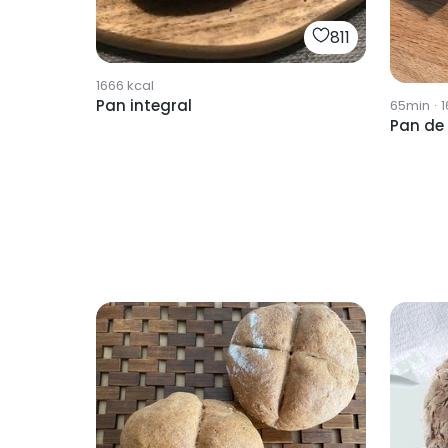
811
1666
kcal
Pan integral
65min
·
1
Pan de 