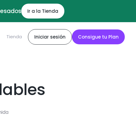
ocesados
Ir a la Tienda
S
Tienda
Iniciar sesión
Consigue tu Plan
dables
mida