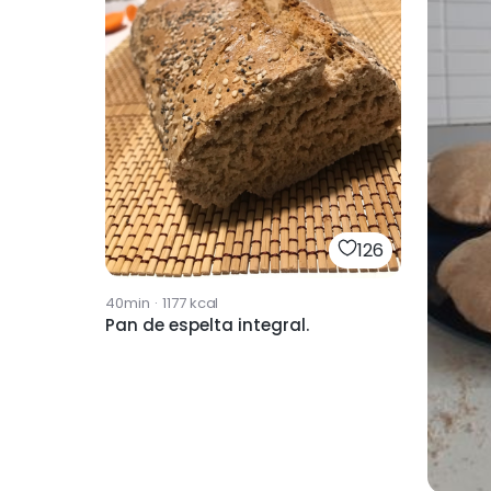
126
40min
·
1177
kcal
Pan de espelta integral.