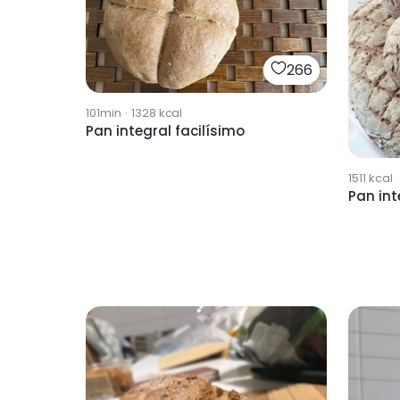
266
101min
·
1328
kcal
Pan integral facilísimo
1511
kcal
Pan int