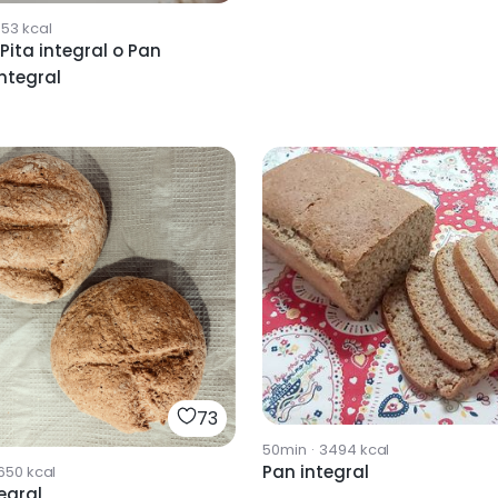
953
kcal
Pita integral o Pan
rabe integral
73
50min
·
3494
kcal
Pan integral
650
kcal
egral