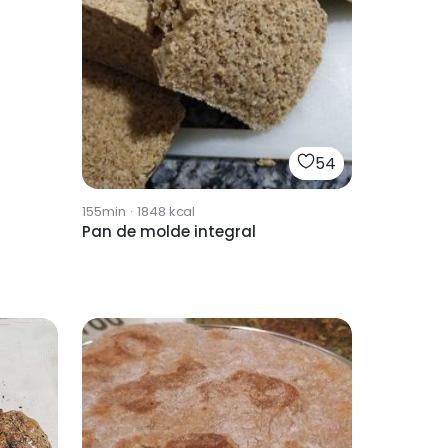
54
155min
·
1848
kcal
Pan de molde integral