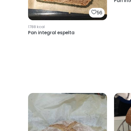
Pan int
56
1788
kcal
Pan integral espelta