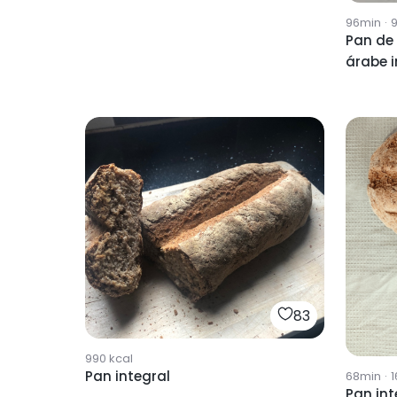
96min
·
Pan de 
á
83
990
kcal
Pan integral
68min
·
1
Pan int