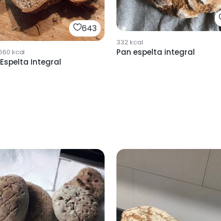
643
332
kcal
Pan espelta integral
660
kcal
Espelta Integral