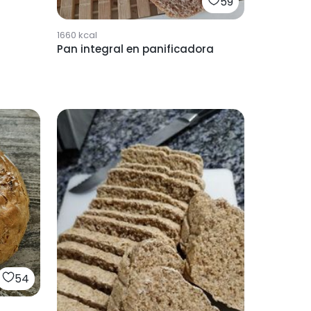
59
1660
kcal
Pan integral en panificadora
54