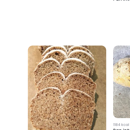
1184
kcal