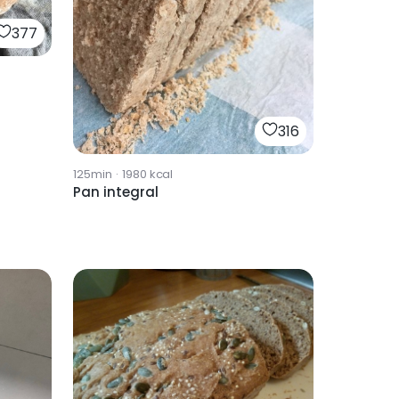
377
316
125min
·
1980
kcal
Pan integral