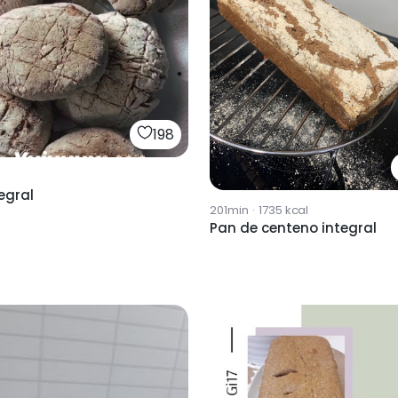
198
egral
201min
·
1735
kcal
Pan de centeno integral