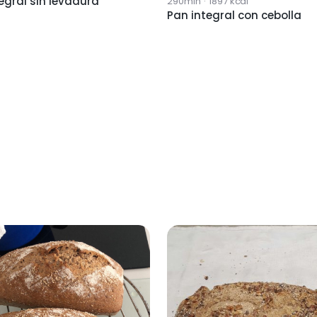
egral sin levadura
290min
·
1897
kcal
Pan integral con cebolla