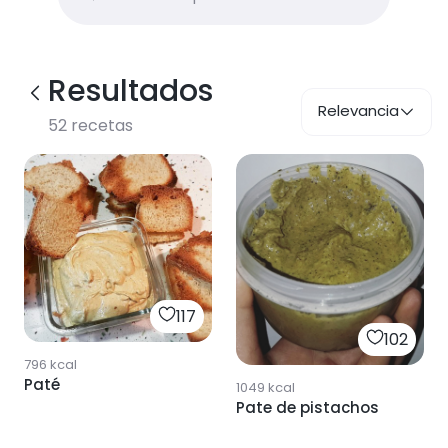
Resultados
Relevancia
52
recetas
117
102
796
kcal
Paté
1049
kcal
Pate de pistachos