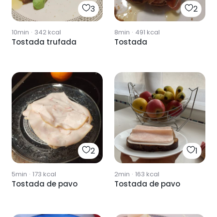
3
2
10min
·
342
kcal
8min
·
491
kcal
Tostada trufada
Tostada
2
1
5min
·
173
kcal
2min
·
163
kcal
Tostada de pavo
Tostada de pavo