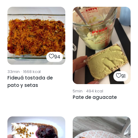
94
33min
·
1668
kcal
91
Fideuá tostada de
pato y setas
5min
·
494
kcal
Pate de aguacate