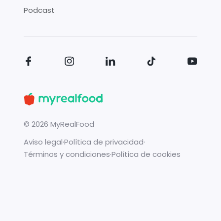
Podcast
©
2026
MyRealFood
Aviso legal
·
Política de privacidad
·
Términos y condiciones
·
Política de cookies