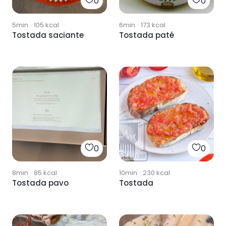
0
0
5min
·
105
kcal
6min
·
173
kcal
Tostada saciante
Tostada paté
0
0
8min
·
85
kcal
10min
·
230
kcal
Tostada pavo
Tostada