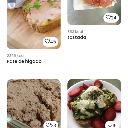
24
353
kcal
tostada
45
2355
kcal
Pate de higado
23
19