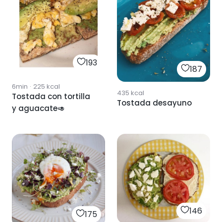
193
187
6min
·
225
kcal
435
kcal
Tostada con tortilla
Tostada desayuno
y aguacate🥑
146
175