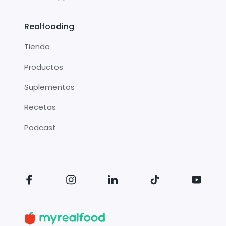
Realfooding
Tienda
Productos
Suplementos
Recetas
Podcast