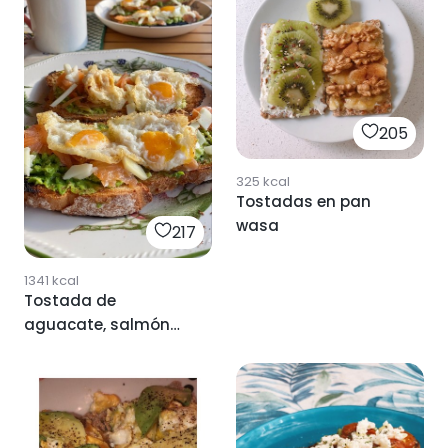
205
325
kcal
Tostadas en pan
wasa
217
1341
kcal
Tostada de
aguacate, salmón
queso y huevo