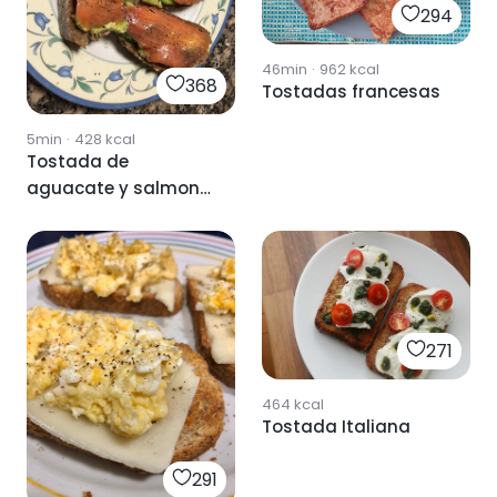
294
46min
·
962
kcal
368
Tostadas francesas
5min
·
428
kcal
Tostada de
aguacate y salmon
ahumado
271
464
kcal
Tostada Italiana
291