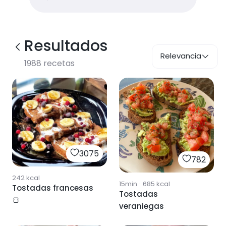
Resultados
Relevancia
1988
recetas
3075
782
242
kcal
15min
·
685
kcal
Tostadas francesas
Tostadas
🍞
veraniegas