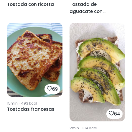
Tostada con ricotta
Tostada de
aguacate con
cherries y jamón
69
15min
·
493
kcal
Tostadas francesas
64
2min
·
104
kcal