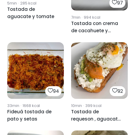
97
5min
·
285
kcal
Tostada de
aguacate y tomate
7min
·
994
kcal
Tostada con crema
de cacahuete y
plátano
94
92
33min
·
1668
kcal
10min
·
399
kcal
Fideuá tostada de
Tostada de
pato y setas
requeson , aguacate
, salmón y huevo