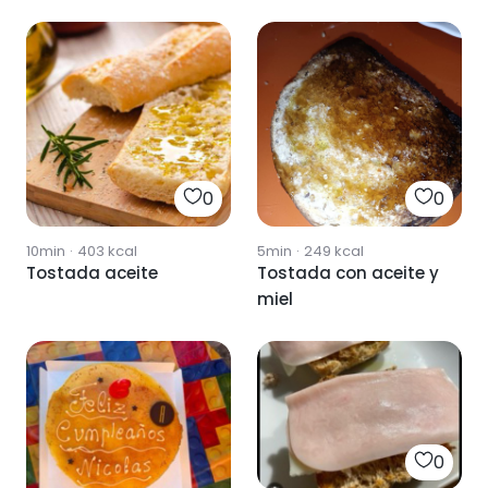
0
0
10min
·
403
kcal
5min
·
249
kcal
Tostada aceite
Tostada con aceite y
miel
0