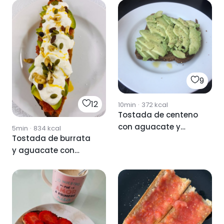
9
12
10min
·
372
kcal
Tostada de centeno
con aguacate y
5min
·
834
kcal
Tostada de burrata
aceite de oliva
y aguacate con
aceite de guindilla