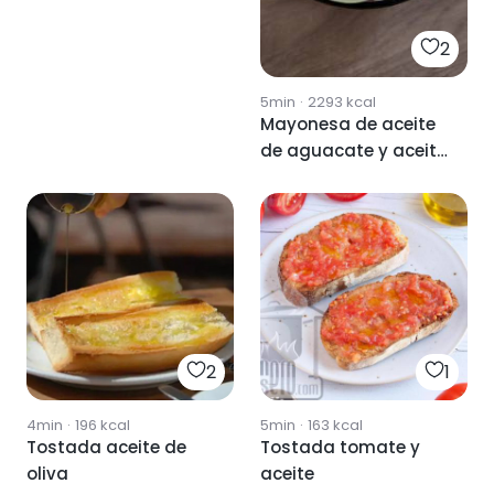
2
5min
·
2293
kcal
Mayonesa de aceite
de aguacate y aceite
de oliva
2
1
4min
·
196
kcal
5min
·
163
kcal
Tostada aceite de
Tostada tomate y
oliva
aceite