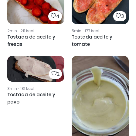
4
3
2min
·
211
kcal
5min
·
177
kcal
Tostada de aceite y
Tostada aceite y
fresas
tomate
2
3min
·
181
kcal
Tostada de aceite y
pavo