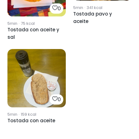
5min
·
341
kcal
0
Tostada pavo y
aceite
5min
·
75
kcal
Tostada con aceite y
sal
0
5min
·
159
kcal
Tostada con aceite