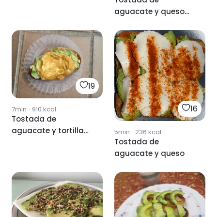
aguacate y queso
feta
19
16
7min
·
910
kcal
Tostada de
aguacate y tortilla
5min
·
236
kcal
Tostada de
de queso
aguacate y queso