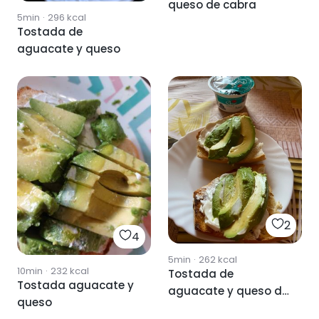
queso de cabra
5min
·
296
kcal
Tostada de
aguacate y queso
2
4
5min
·
262
kcal
10min
·
232
kcal
Tostada de
Tostada aguacate y
aguacate y queso de
queso
untar