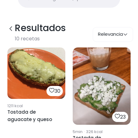
Resultados
Relevancia
10
recetas
30
1211
kcal
Tostada de
23
aguacate y queso
5min
·
326
kcal
Tostada de