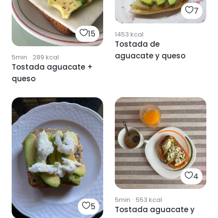
7
15
1453
kcal
Tostada de
aguacate y queso
5min
·
289
kcal
Tostada aguacate +
queso
4
5min
·
553
kcal
5
Tostada aguacate y