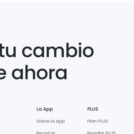
tu cambio
e ahora
La App
PLUS
Sobre la App
Plan PLUS
Recetas
Regalar PLUS