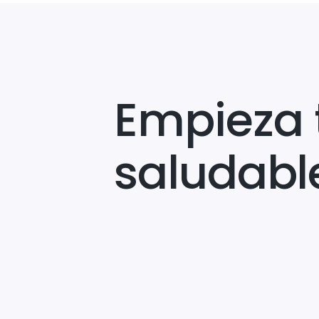
Empieza 
saludabl