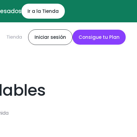
ocesados
Ir a la Tienda
S
Tienda
Iniciar sesión
Consigue tu Plan
dables
mida