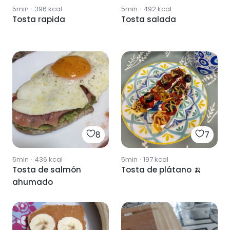
5min
·
396
kcal
5min
·
492
kcal
Tosta rapida
Tosta salada
8
7
5min
·
436
kcal
5min
·
197
kcal
Tosta de salmón
Tosta de plátano 🍌
ahumado