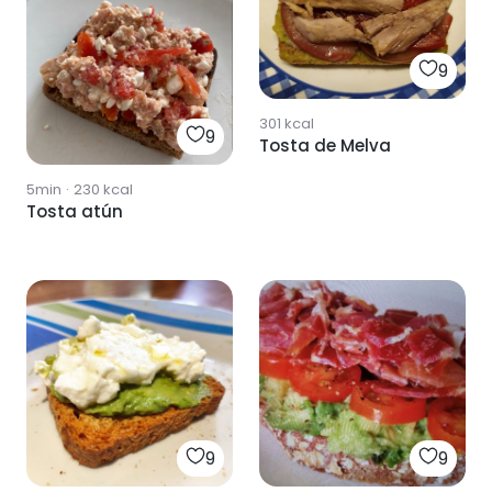
9
301
kcal
9
Tosta de Melva
5min
·
230
kcal
Tosta atún
9
9