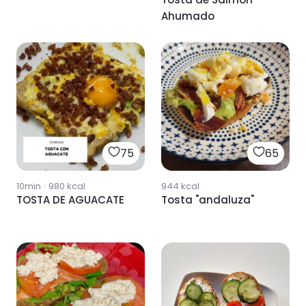
Ahumado
75
65
10min
·
980
kcal
944
kcal
TOSTA DE AGUACATE
Tosta "andaluza"