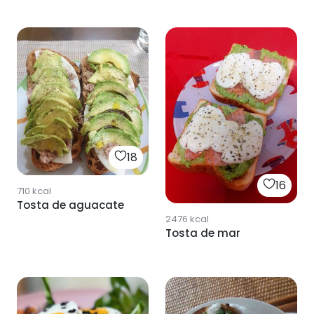
18
16
710
kcal
Tosta de aguacate
2476
kcal
Tosta de mar