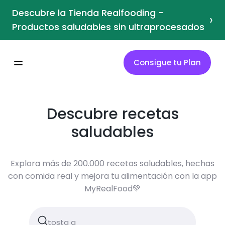
Descubre la Tienda Realfooding -
›
Productos saludables sin ultraprocesados
Consigue tu Plan
Descubre recetas
saludables
Explora más de 200.000 recetas saludables, hechas
con comida real y mejora tu alimentación con la app
MyRealFood💚