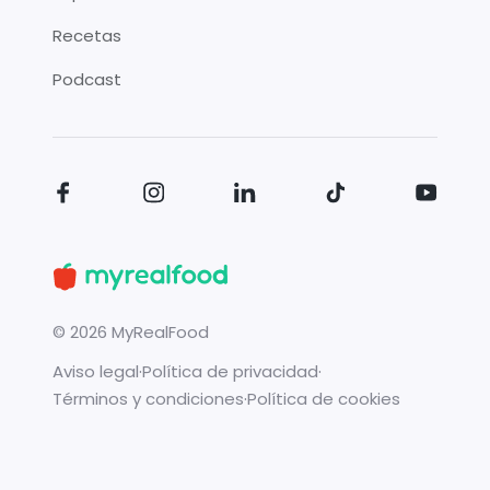
Recetas
Podcast
©
2026
MyRealFood
Aviso legal
·
Política de privacidad
·
Términos y condiciones
·
Política de cookies