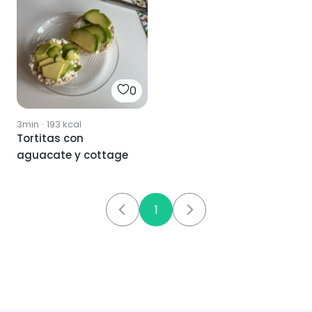
0
3min
·
193
kcal
Tortitas con
aguacate y cottage
1