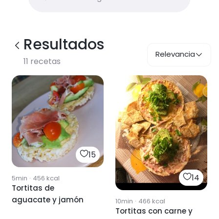
Resultados
Relevancia
11
recetas
15
14
5min
·
456
kcal
Tortitas de
aguacate y jamón
10min
·
466
kcal
Tortitas con carne y