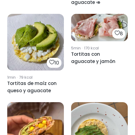
aguacate 🥑
8
5min
·
170
kcal
Tortitas con
aguacate y jamón
10
1min
·
79
kcal
Tortitas de maíz con
queso y aguacate