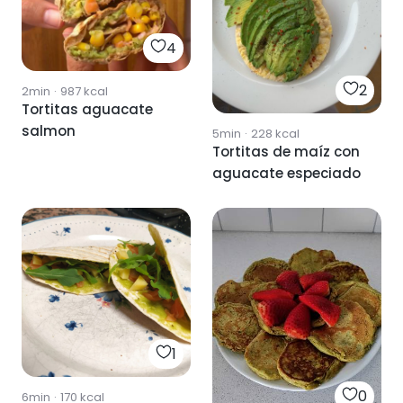
4
2
2min
·
987
kcal
Tortitas aguacate
salmon
5min
·
228
kcal
Tortitas de maíz con
aguacate especiado
1
0
6min
·
170
kcal