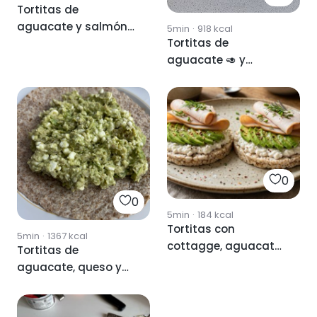
Tortitas de
aguacate y salmón
5min
·
918
kcal
Tortitas de
ahumado
aguacate 🥑 y
plátano 🍌
0
0
5min
·
184
kcal
Tortitas con
5min
·
1367
kcal
cottagge, aguacate
Tortitas de
y pavo
aguacate, queso y
pollo