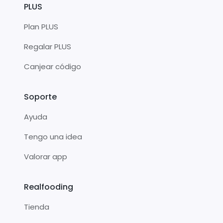
PLUS
Plan PLUS
Regalar PLUS
Canjear código
Soporte
Ayuda
Tengo una idea
Valorar app
Realfooding
Tienda