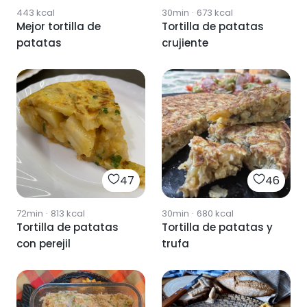
443
kcal
30min
·
673
kcal
Mejor tortilla de
Tortilla de patatas
patatas
crujiente
47
46
72min
·
813
kcal
30min
·
680
kcal
Tortilla de patatas
Tortilla de patatas y
con perejil
trufa