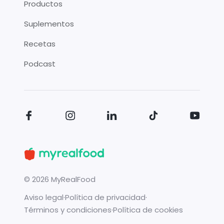
Productos
Suplementos
Recetas
Podcast
©
2026
MyRealFood
Aviso legal
·
Política de privacidad
·
Términos y condiciones
·
Política de cookies