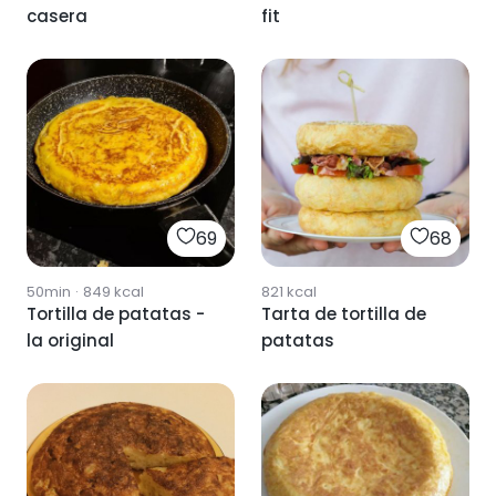
casera
fit
69
68
50min
·
849
kcal
821
kcal
Tortilla de patatas -
Tarta de tortilla de
la original
patatas