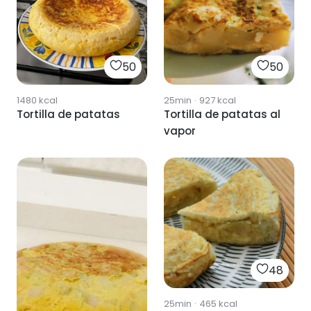
50
50
1480
kcal
25min
·
927
kcal
Tortilla de patatas
Tortilla de patatas al
vapor
48
25min
·
465
kcal