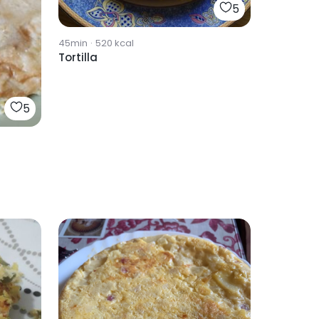
5
45min
·
520
kcal
Tortilla
5