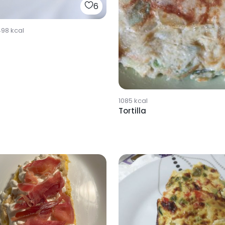
6
498
kcal
1085
kcal
Tortilla