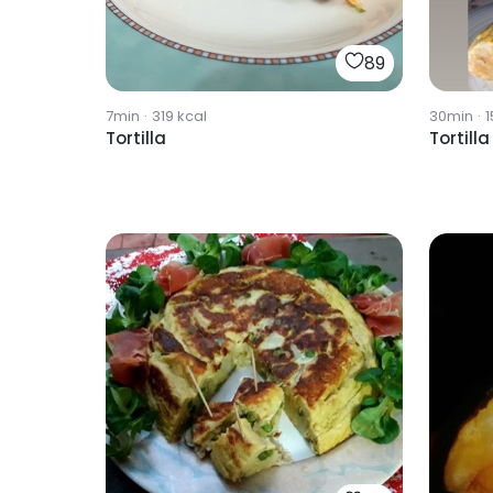
89
7min
·
319
kcal
30min
·
1
Tortilla
Tortilla