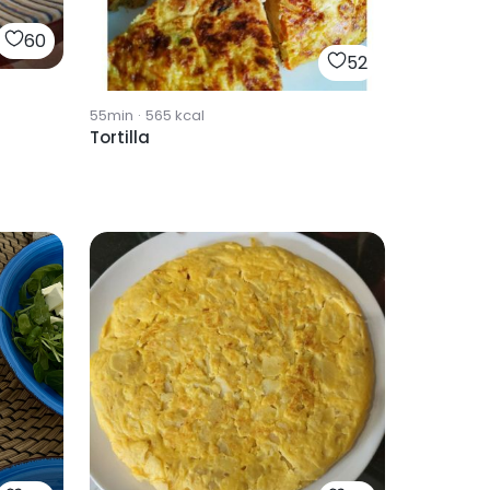
60
52
55min
·
565
kcal
Tortilla