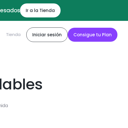
ocesados
Ir a la Tienda
S
Tienda
Iniciar sesión
Consigue tu Plan
dables
mida