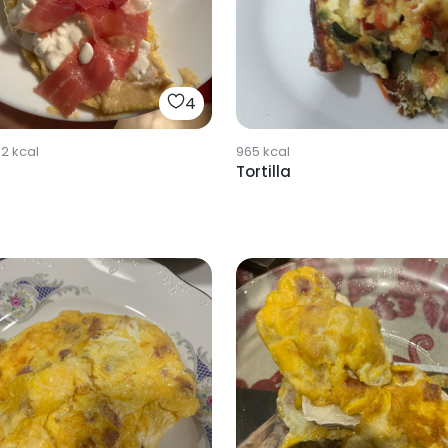
4
62
kcal
965
kcal
Tortilla