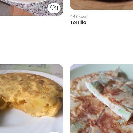
11
448
kcal
Tortilla
l