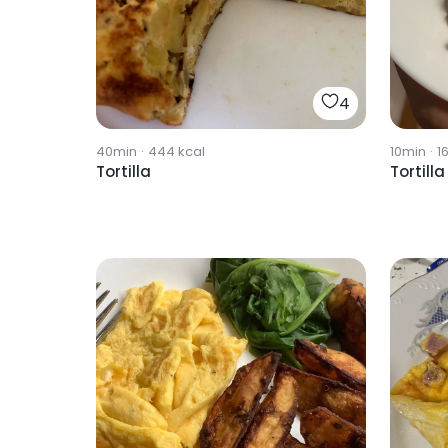
4
40min
·
444
kcal
10min
·
1
Tortilla
Tortilla