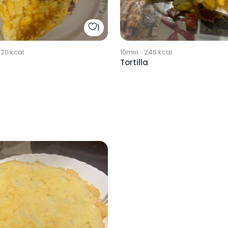
1
320
kcal
10min
·
246
kcal
Tortilla