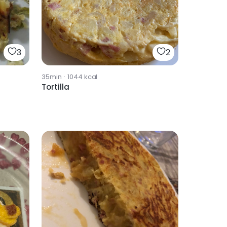
3
2
35min
·
1044
kcal
Tortilla