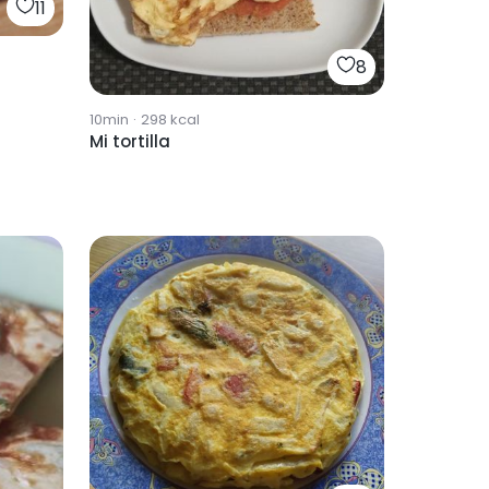
11
8
10min
·
298
kcal
Mi tortilla