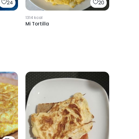
24
20
1314
kcal
Mi Tortilla