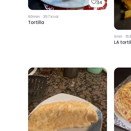
34
60min
·
357
kcal
Tortilla
1min
·
15
LA torti