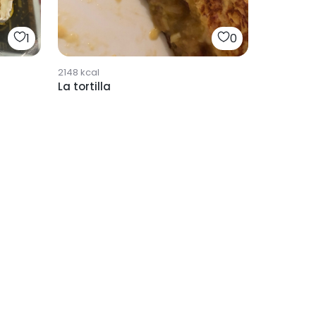
1
0
2148
kcal
La tortilla