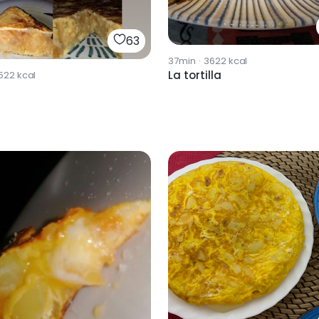
63
37min
·
3622
kcal
La tortilla
522
kcal