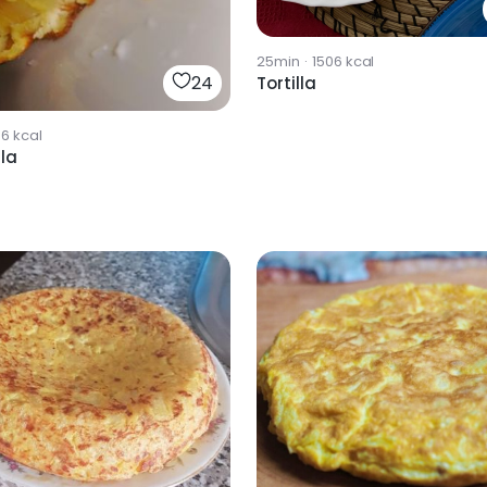
25min
·
1506
kcal
24
Tortilla
36
kcal
lla