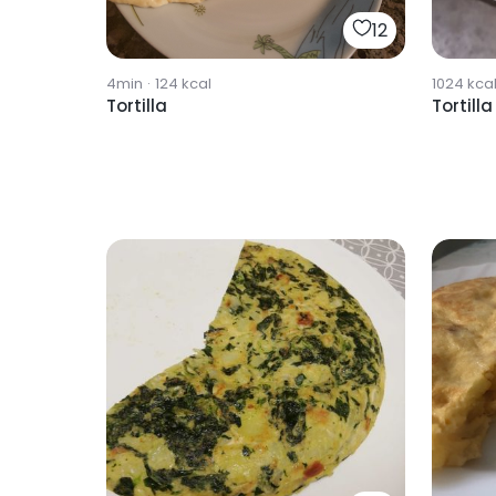
12
4min
·
124
kcal
1024
kca
Tortilla
Tortilla