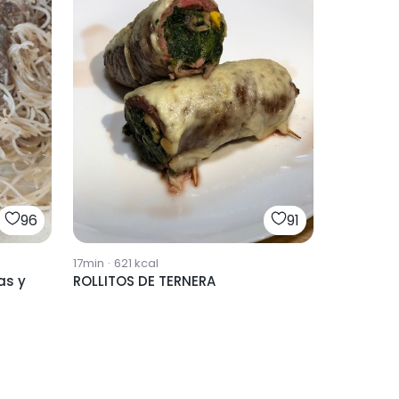
91
96
17min
·
621
kcal
ROLLITOS DE TERNERA
as y