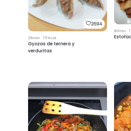
2694
80min
·
1
Estofa
25min
·
171
kcal
Gyozas de ternera y
verduritas