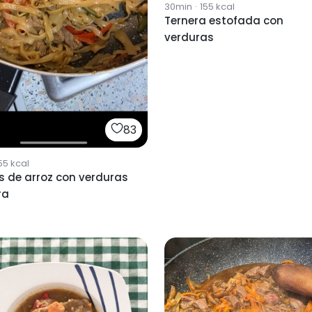
30min
·
155
kcal
Ternera estofada con
verduras
83
55
kcal
s de arroz con verduras
ra