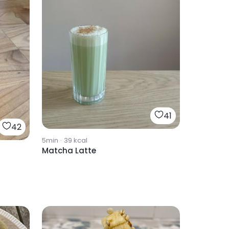
41
42
5min
·
39
kcal
Matcha Latte