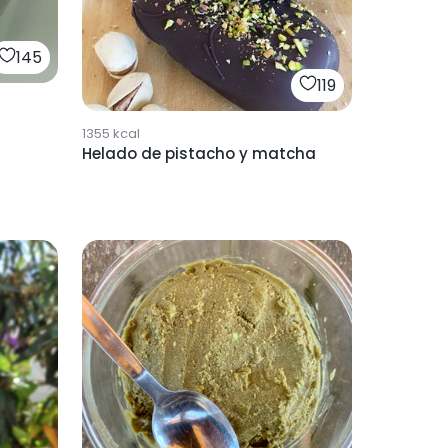
145
119
1355
kcal
Helado de pistacho y matcha