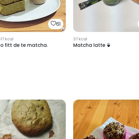
61
617
kcal
37
kcal
o fitt de te matcha.
Matcha latte 🍵