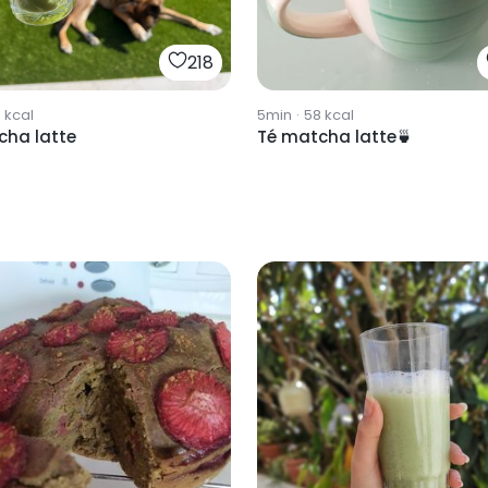
218
3
kcal
5min
·
58
kcal
cha latte
Té matcha latte🍵