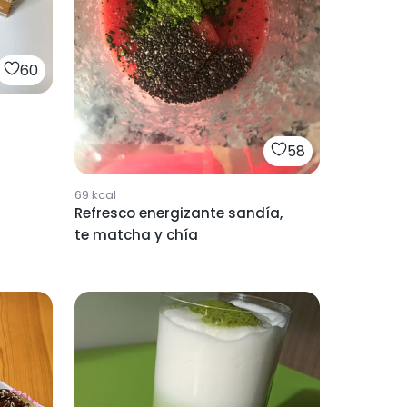
60
58
69
kcal
Refresco energizante sandía,
te matcha y chía