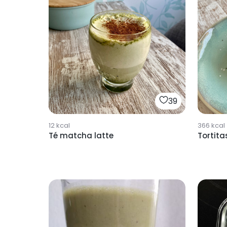
39
12
kcal
366
kcal
Té matcha latte
Tortit