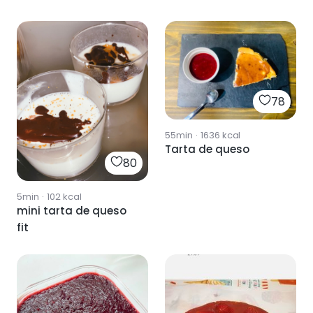
78
55min
·
1636
kcal
Tarta de queso
80
5min
·
102
kcal
mini tarta de queso
fit