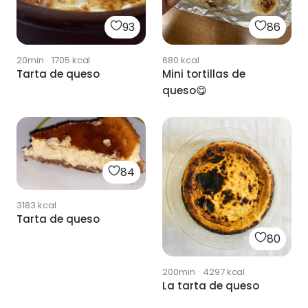
93
86
20min
·
1705
kcal
680
kcal
Tarta de queso
Mini tortillas de
queso😋
84
3183
kcal
Tarta de queso
80
200min
·
4297
kcal
La tarta de queso