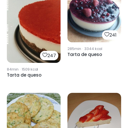
241
285min
·
3344
kcal
Tarta de queso
247
84min
·
1509
kcal
Tarta de queso