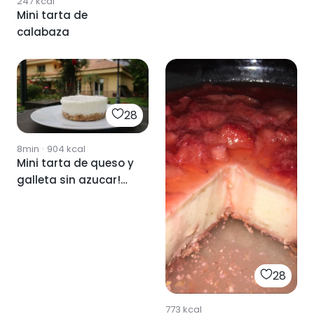
247
kcal
Mini tarta de
calabaza
28
8min
·
904
kcal
Mini tarta de queso y
galleta sin azucar!
Deliciosa
28
773
kcal