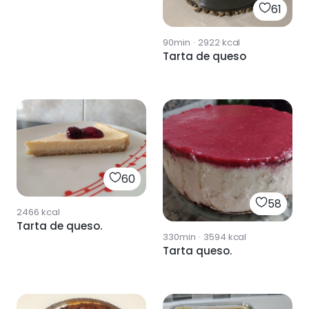
61
90min
·
2922
kcal
Tarta de queso
60
58
2466
kcal
Tarta de queso.
330min
·
3594
kcal
Tarta queso.