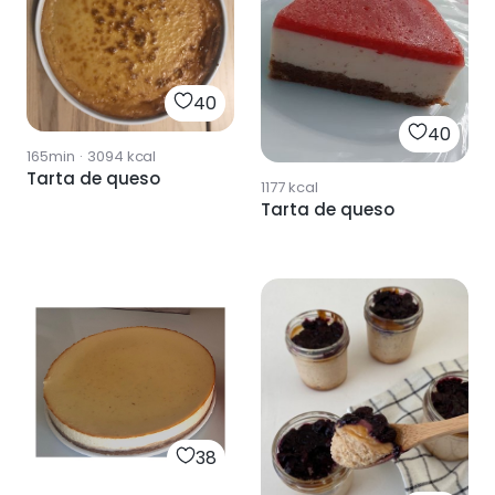
40
40
165min
·
3094
kcal
Tarta de queso
1177
kcal
Tarta de queso
38