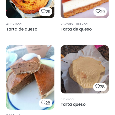
29
29
4852
kcal
252min
·
1118
kcal
Tarta de queso
Tarta de queso
28
625
kcal
28
Tarta queso