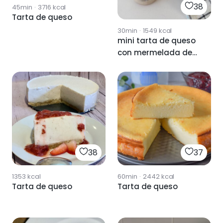
38
45min
·
3716
kcal
Tarta de queso
30min
·
1549
kcal
mini tarta de queso
con mermelada de
arándanos
38
37
1353
kcal
60min
·
2442
kcal
Tarta de queso
Tarta de queso