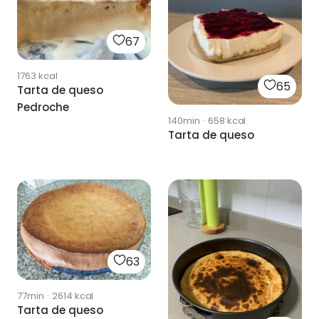
67
1763
kcal
65
Tarta de queso
Pedroche
140min
·
658
kcal
Tarta de queso
63
77min
·
2614
kcal
Tarta de queso