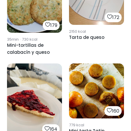
172
179
2150
kcal
Tarta de queso
35min
·
730
kcal
Mini-tortillas de
calabacín y queso
160
779
kcal
164
Mini tarta Tatin