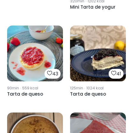
320min
·
1202
kcal
Mini Tarta de yogur
43
41
90min
·
559
kcal
125min
·
1024
kcal
Tarta de queso
Tarta de queso