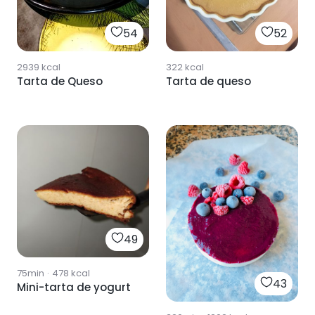
52
54
322
kcal
2939
kcal
Tarta de queso
Tarta de Queso
49
75min
·
478
kcal
43
Mini-tarta de yogurt