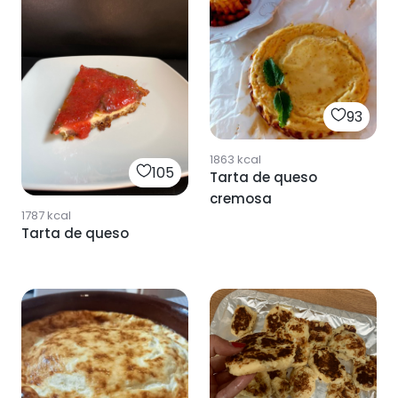
93
1863
kcal
105
Tarta de queso
cremosa
1787
kcal
Tarta de queso