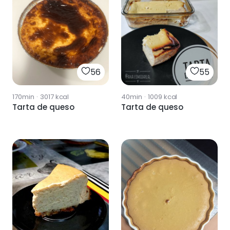
56
55
170min
·
3017
kcal
40min
·
1009
kcal
Tarta de queso
Tarta de queso