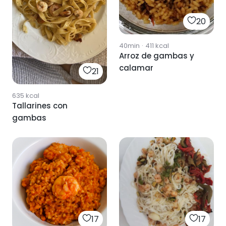
20
40min
·
411
kcal
Arroz de gambas y
calamar
21
635
kcal
Tallarines con
gambas
17
17