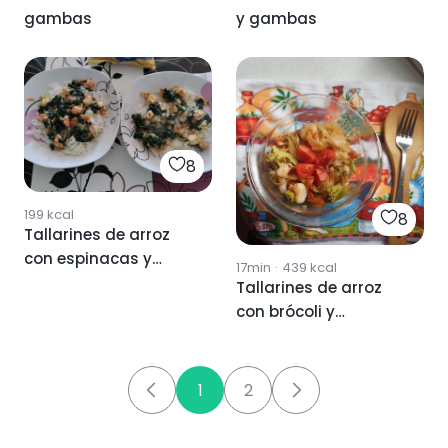
gambas
y gambas
8
199
kcal
8
Tallarines de arroz
con espinacas y
17min
·
439
kcal
gambones.
Tallarines de arroz
con brócoli y
gambas
1
2