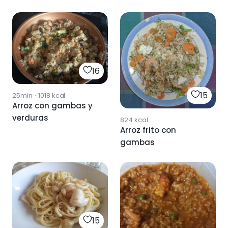
16
15
25min
·
1018
kcal
Arroz con gambas y
verduras
824
kcal
Arroz frito con
gambas
15