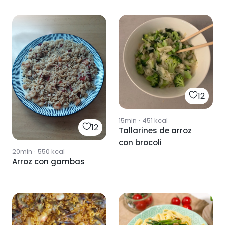
12
15min
·
451
kcal
12
Tallarines de arroz
con brocoli
20min
·
550
kcal
Arroz con gambas