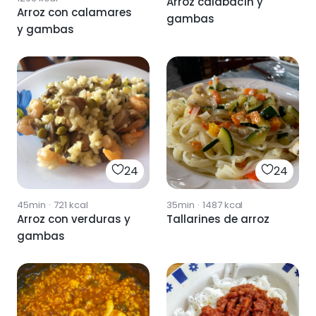
Arroz calabacín y
Arroz con calamares
gambas
y gambas
24
24
45min
·
721
kcal
35min
·
1487
kcal
Arroz con verduras y
Tallarines de arroz
gambas