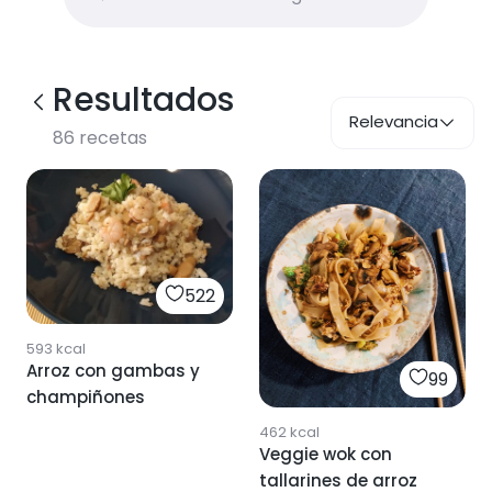
Resultados
Relevancia
86
recetas
522
593
kcal
Arroz con gambas y
99
champiñones
462
kcal
Veggie wok con
tallarines de arroz