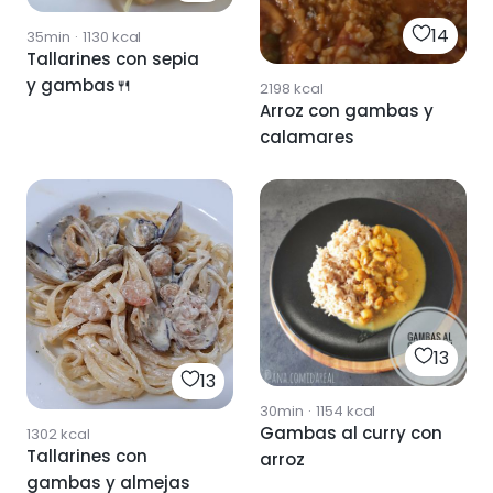
14
35min
·
1130
kcal
Tallarines con sepia
y gambas🍴
2198
kcal
Arroz con gambas y
calamares
13
13
30min
·
1154
kcal
Gambas al curry con
1302
kcal
Tallarines con
arroz
gambas y almejas