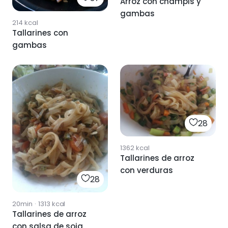
Arroz con champis y
gambas
214
kcal
Tallarines con
gambas
28
1362
kcal
Tallarines de arroz
con verduras
28
20min
·
1313
kcal
Tallarines de arroz
con salsa de soja