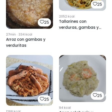
25
2052
kcal
Tallarines con
25
verduras, gambas y
cacahuetes
27min
·
334
kcal
Arroz con gambas y
verduritas
25
25
94
kcal
1266
kcal