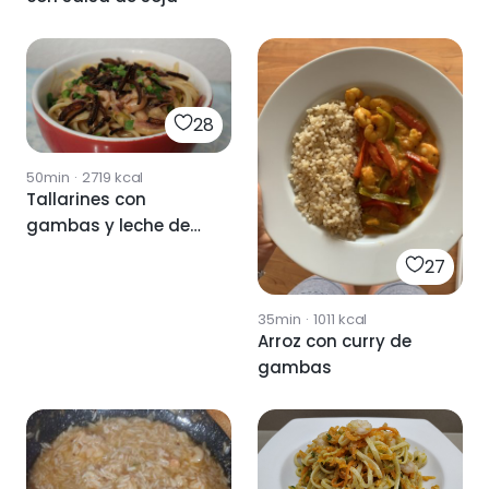
28
50min
·
2719
kcal
Tallarines con
gambas y leche de
coco
27
35min
·
1011
kcal
Arroz con curry de
gambas