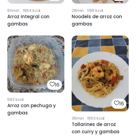
60min
·
1964
kcal
28min
·
1199
kcal
Arroz integral con
Noodels de arroz con
gambas
gambas
16
583
kcal
16
Arroz con pechuga y
gambas
35min
·
1553
kcal
Tallarines de arroz
con curry y gambas