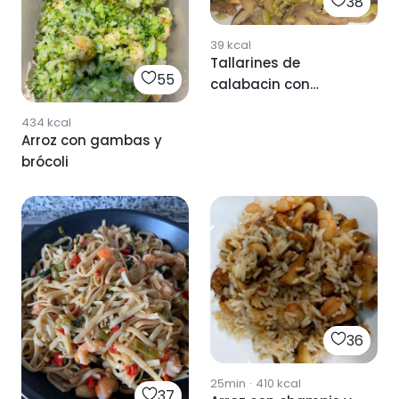
38
39
kcal
Tallarines de
55
calabacin con
champiñones y
434
kcal
gambas
Arroz con gambas y
brócoli
36
25min
·
410
kcal
37