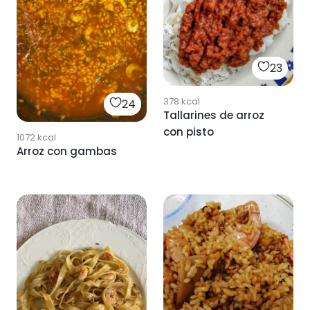
23
378
kcal
24
Tallarines de arroz
con pisto
1072
kcal
Arroz con gambas