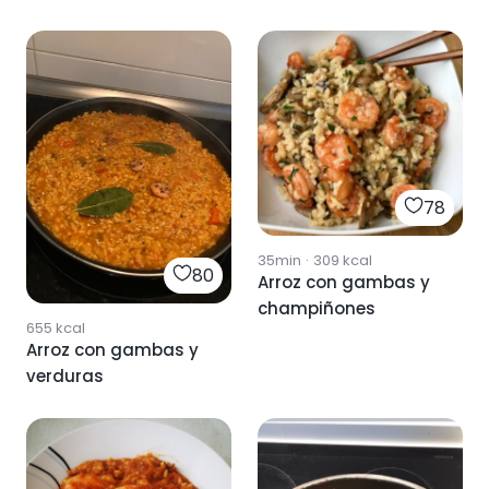
78
35min
·
309
kcal
80
Arroz con gambas y
champiñones
655
kcal
Arroz con gambas y
verduras