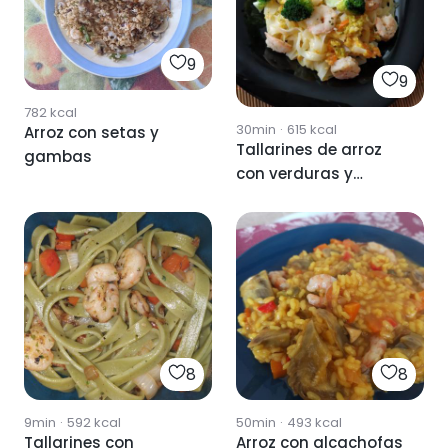
9
9
782
kcal
30min
·
615
kcal
Arroz con setas y
Tallarines de arroz
gambas
con verduras y
gambas
8
8
9min
·
592
kcal
50min
·
493
kcal
Tallarines con
Arroz con alcachofas