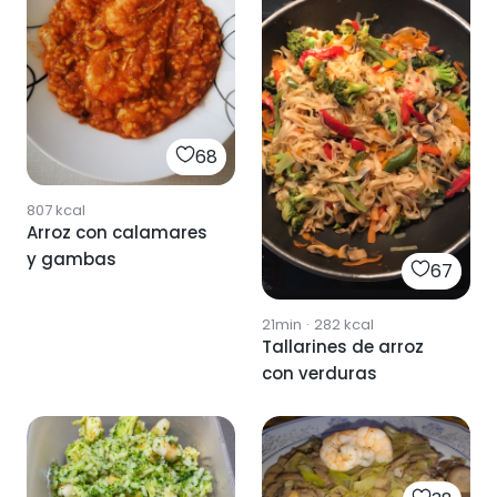
68
807
kcal
Arroz con calamares
y gambas
67
21min
·
282
kcal
Tallarines de arroz
con verduras