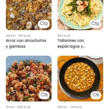
12
12
35min
·
1151
kcal
687
kcal
Arroz con alcachofas
Tallarines con
y gambas
espárragos y
gambas 🍤
11
11
15min
·
660
kcal
55min
·
741
kcal