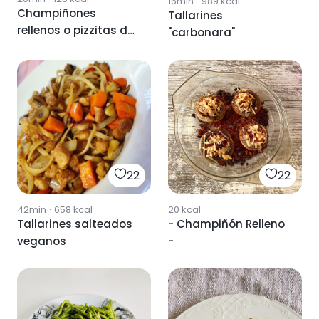
16min
·
989
kcal
Champiñones
Tallarines
rellenos o pizzitas de
"carbonara"
champiñón
22
22
42min
·
658
kcal
20
kcal
Tallarines salteados
- Champiñón Relleno
veganos
-