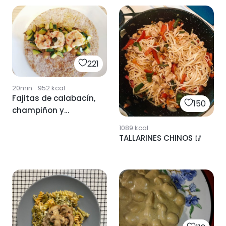
221
20min
·
952
kcal
Fajitas de calabacín,
150
champiñon y
gambas
1089
kcal
TALLARINES CHINOS 🥢