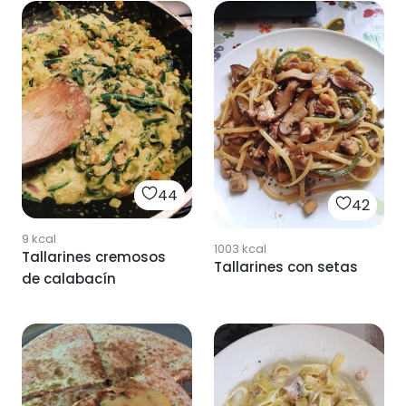
44
42
9
kcal
1003
kcal
Tallarines cremosos
Tallarines con setas
de calabacín