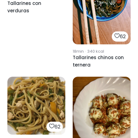
Tallarines con
verduras
62
18min
·
340
kcal
Tallarines chinos con
ternera
62