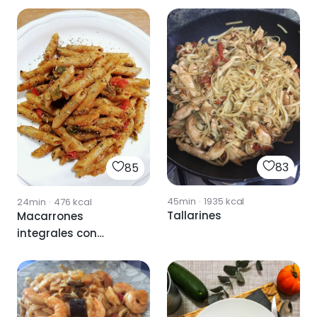
83
85
45min
·
1935
kcal
24min
·
476
kcal
Tallarines
Macarrones
integrales con
champiñon