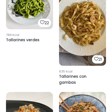
22
789
kcal
Tallarines verdes
21
635
kcal
Tallarines con
gambas