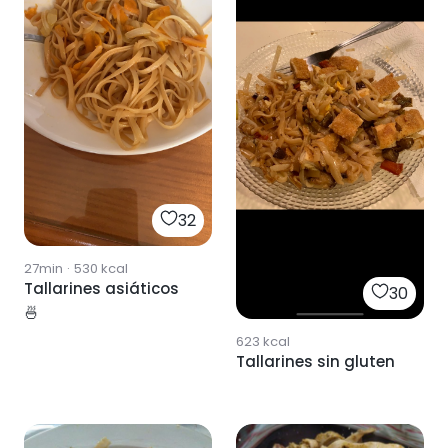
32
27min
·
530
kcal
Tallarines asiáticos
30
🍜
623
kcal
Tallarines sin gluten