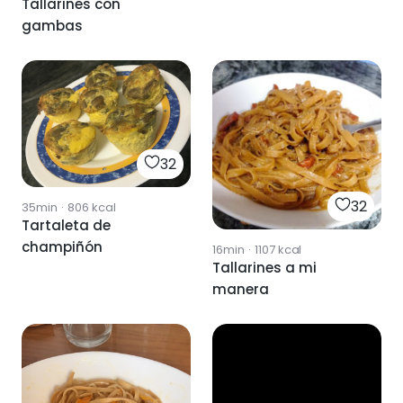
Tallarines con
gambas
32
32
35min
·
806
kcal
Tartaleta de
champiñón
16min
·
1107
kcal
Tallarines a mi
manera