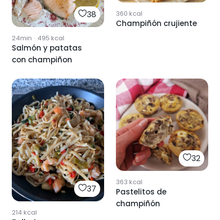
360
kcal
38
Champiñón crujiente
24min
·
495
kcal
Salmón y patatas
con champiñon
32
363
kcal
37
Pastelitos de
champiñón
214
kcal