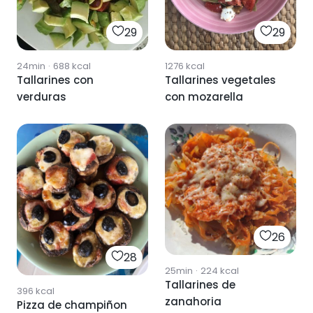
29
29
24min
·
688
kcal
1276
kcal
Tallarines con
Tallarines vegetales
verduras
con mozarella
26
28
25min
·
224
kcal
Tallarines de
396
kcal
zanahoria
Pizza de champiñon