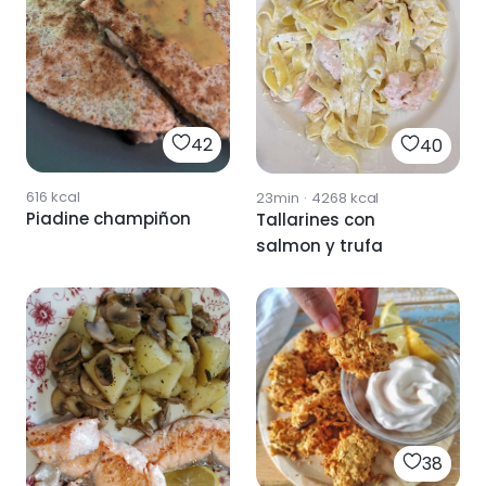
42
40
616
kcal
23min
·
4268
kcal
Piadine champiñon
Tallarines con
salmon y trufa
38