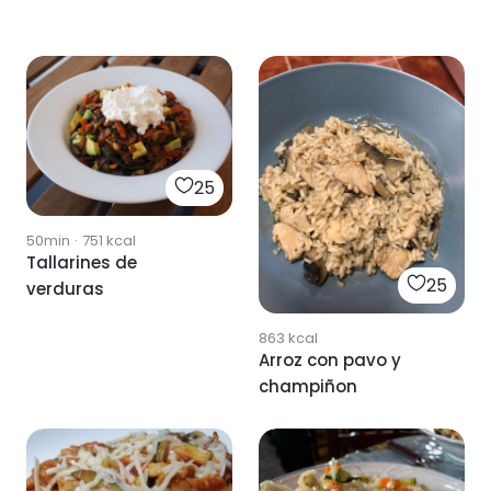
25
50min
·
751
kcal
Tallarines de
25
verduras
863
kcal
Arroz con pavo y
champiñon