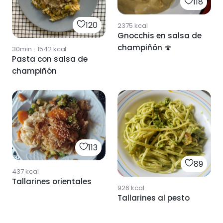
118
120
2375
kcal
Gnocchis en salsa de
champiñón 🍄
30min
·
1542
kcal
Pasta con salsa de
champiñón
113
89
437
kcal
Tallarines orientales
926
kcal
Tallarines al pesto