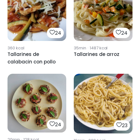
24
24
360
kcal
35min
·
1487
kcal
Tallarines de
Tallarines de arroz
calabacin con pollo
24
23
20min
·
128
kcal