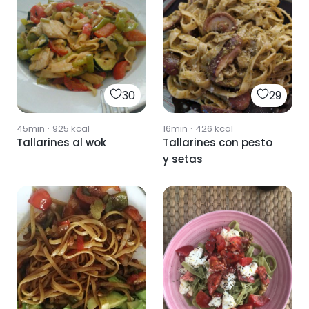
30
29
45min
·
925
kcal
16min
·
426
kcal
Tallarines al wok
Tallarines con pesto
y setas