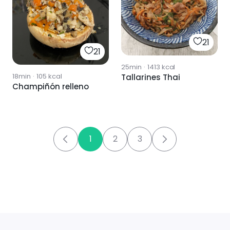
21
21
25min
·
1413
kcal
18min
·
105
kcal
Tallarines Thai
Champiñón relleno
1
2
3