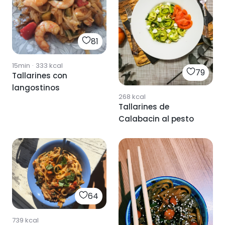
81
15min
·
333
kcal
79
Tallarines con
langostinos
268
kcal
Tallarines de
Calabacin al pesto
64
739
kcal