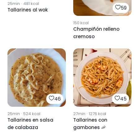
25min
·
481
kcal
59
Tallarines al wok
150
kcal
Champiñón relleno
cremoso
46
45
25min
·
524
kcal
27min
·
1276
kcal
Tallarines en salsa
Tallarines con
de calabaza
gambones 🦐