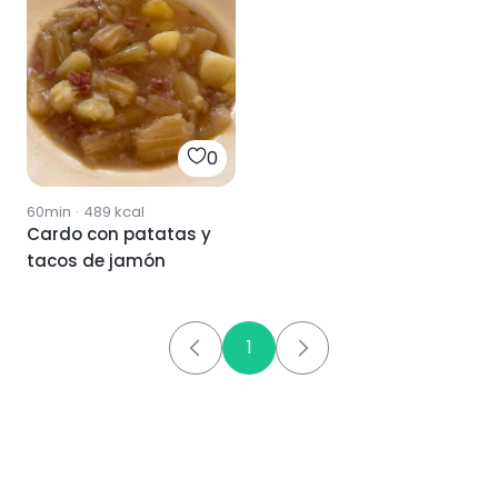
0
60min
·
489
kcal
Cardo con patatas y
tacos de jamón
1