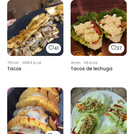
41
37
75min
·
4884
kcal
4min
·
99
kcal
Tacos
Tacos de lechuga