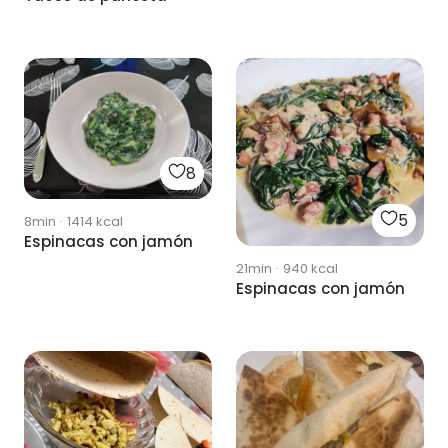
8
5
8min
·
1414
kcal
Espinacas con jamón
21min
·
940
kcal
Espinacas con jamón