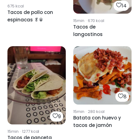
14
675
kcal
Tacos de pollo con
espinacas 🥬🥫
15min
·
670
kcal
Tacos de
langostinos
8
15min
·
280
kcal
9
Batata con huevo y
tacos de jamón
15min
·
1277
kcal
Tacos de panceta