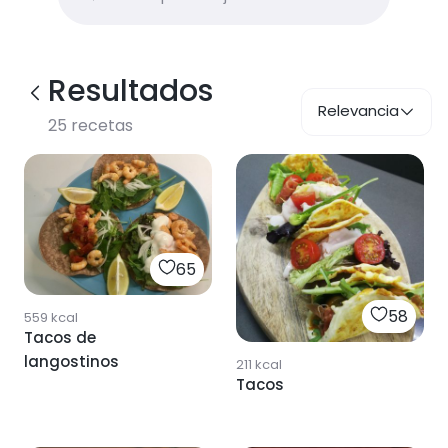
Resultados
Relevancia
25
recetas
65
58
559
kcal
Tacos de
langostinos
211
kcal
Tacos