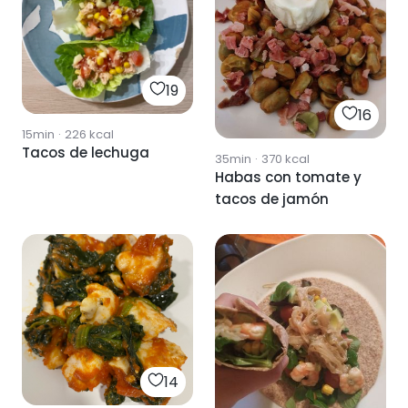
19
16
15min
·
226
kcal
Tacos de lechuga
35min
·
370
kcal
Habas con tomate y
tacos de jamón
14