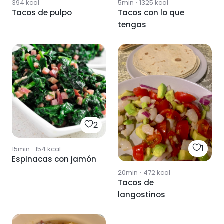
394
kcal
5min
·
1325
kcal
Tacos de pulpo
Tacos con lo que
tengas
2
1
15min
·
154
kcal
Espinacas con jamón
20min
·
472
kcal
Tacos de
langostinos