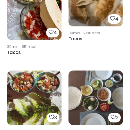
4
4
30min
·
2188
kcal
Tacos
30min
·
551
kcal
Tacos
3
2