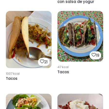
con salsa de yogur
19
21
47
kcal
Tacos
1007
kcal
Tacos