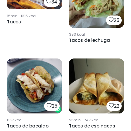
34
15min
·
1315
kcal
25
Tacos!
393
kcal
Tacos de lechuga
25
22
667
kcal
25min
·
747
kcal
Tacos de bacalao
Tacos de espinacas