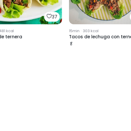
37
481
kcal
15min
·
303
kcal
de ternera
Tacos de lechuga con tern
🥬