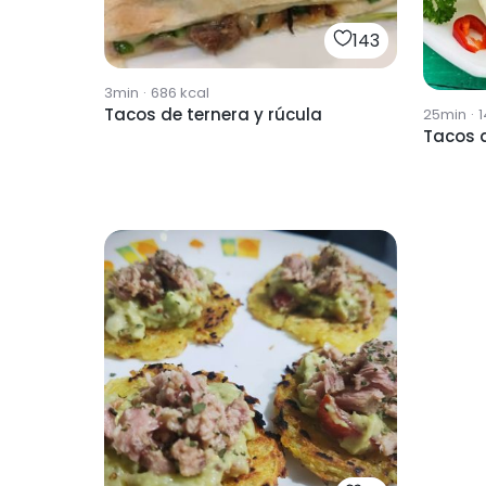
143
3min
·
686
kcal
Tacos de ternera y rúcula
25min
·
1
Tacos 