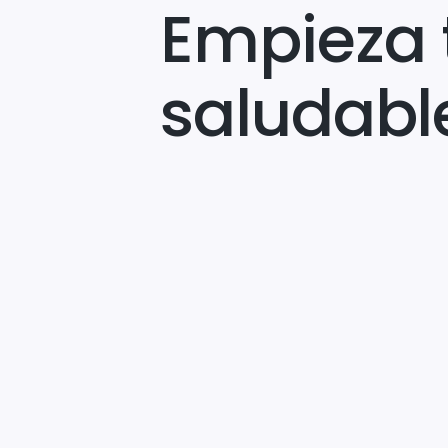
Empieza 
saludabl