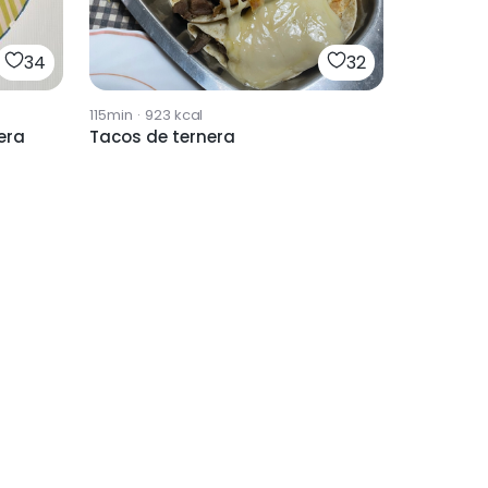
34
32
115min
·
923
kcal
era
Tacos de ternera