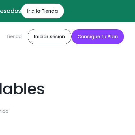
ocesados
Ir a la Tienda
S
Tienda
Iniciar sesión
Consigue tu Plan
dables
mida