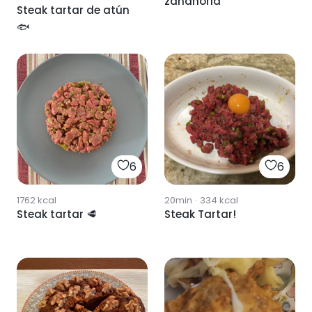
zanahoria
Steak tartar de atún
🐟
6
6
1762
kcal
20min
·
334
kcal
Steak tartar 🥩
Steak Tartar!