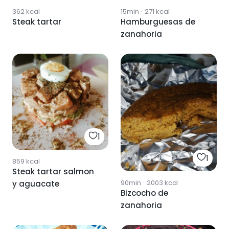
362
kcal
15min
·
271
kcal
Steak tartar
Hamburguesas de
zanahoria
1
1
859
kcal
Steak tartar salmon
90min
·
2003
kcal
y aguacate
Bizcocho de
zanahoria