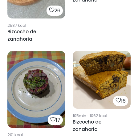
26
2587
kcal
Bizcocho de
zanahoria
16
105min
·
1062
kcal
17
Bizcocho de
zanahoria
201
kcal