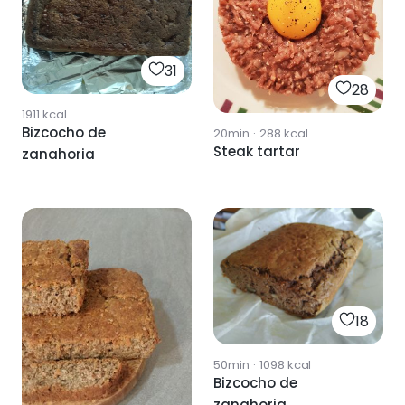
31
28
1911
kcal
Bizcocho de
20min
·
288
kcal
Steak tartar
zanahoria
18
50min
·
1098
kcal
Bizcocho de
zanahoria