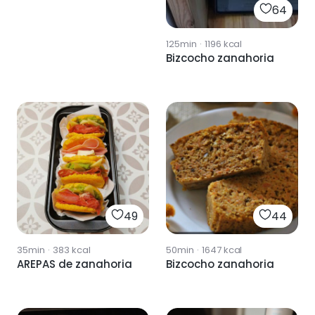
64
125min
·
1196
kcal
Bizcocho zanahoria
49
44
35min
·
383
kcal
50min
·
1647
kcal
AREPAS de zanahoria
Bizcocho zanahoria