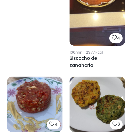
4
100min
·
2377
kcal
Bizcocho de
zanahoria
4
2