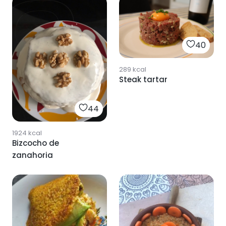
40
289
kcal
Steak tartar
44
1924
kcal
Bizcocho de
zanahoria