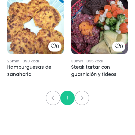
0
0
25min
·
390
kcal
30min
·
855
kcal
Hamburguesas de
Steak tartar con
zanahoria
guarnición y fideos
1