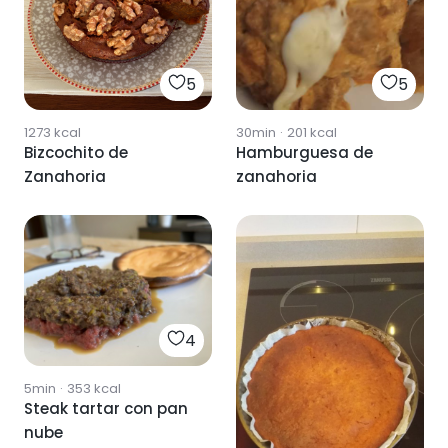
5
5
1273
kcal
30min
·
201
kcal
Bizcochito de
Hamburguesa de
Zanahoria
zanahoria
4
5min
·
353
kcal
Steak tartar con pan
nube