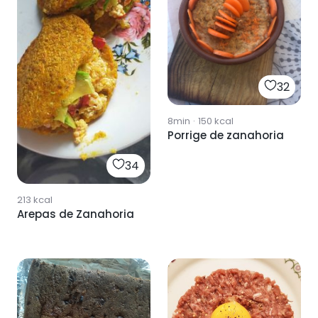
32
8min
·
150
kcal
Porrige de zanahoria
34
213
kcal
Arepas de Zanahoria