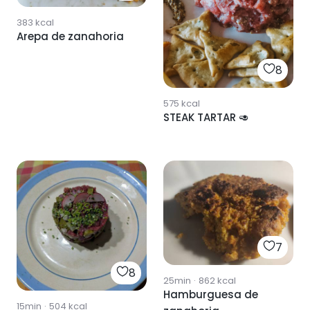
383
kcal
Arepa de zanahoria
8
575
kcal
STEAK TARTAR 🥑
7
8
25min
·
862
kcal
Hamburguesa de
15min
·
504
kcal