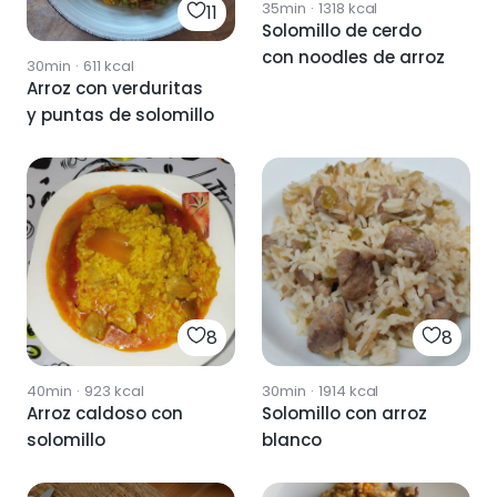
35min
·
1318
kcal
11
Solomillo de cerdo
con noodles de arroz
30min
·
611
kcal
Arroz con verduritas
y puntas de solomillo
8
8
40min
·
923
kcal
30min
·
1914
kcal
Arroz caldoso con
Solomillo con arroz
solomillo
blanco