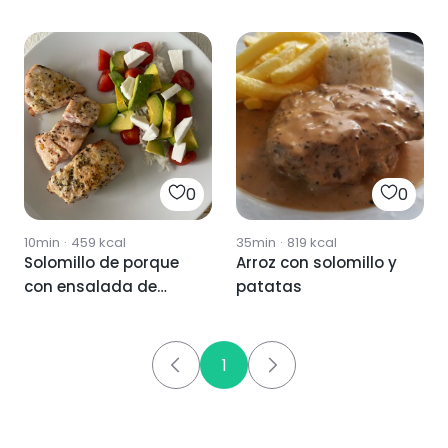
0
0
10min
·
459
kcal
35min
·
819
kcal
Solomillo de porque
Arroz con solomillo y
con ensalada de
patatas
arroz
1