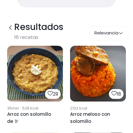
Resultados
Relevancia
16
recetas
29
18
35min
·
528
kcal
2132
kcal
Arroz con solomillo
Arroz meloso con
de 🦃
solomillo