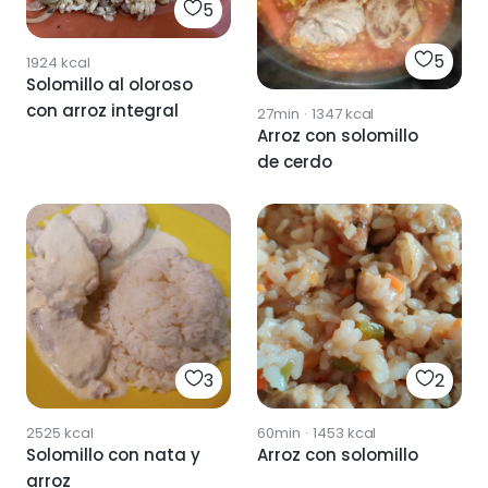
5
5
1924
kcal
Solomillo al oloroso
con arroz integral
27min
·
1347
kcal
Arroz con solomillo
de cerdo
3
2
2525
kcal
60min
·
1453
kcal
Solomillo con nata y
Arroz con solomillo
arroz