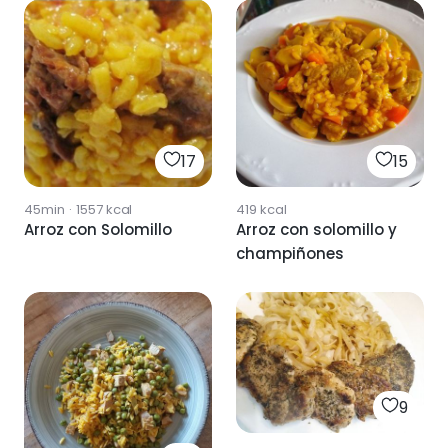
17
15
45min
·
1557
kcal
419
kcal
Arroz con Solomillo
Arroz con solomillo y
champiñones
9