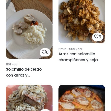
5
5min
·
569
kcal
6
Arroz con solomillo
champiñones y soja
1101
kcal
Solomillo de cerdo
con arroz y
zanahorias