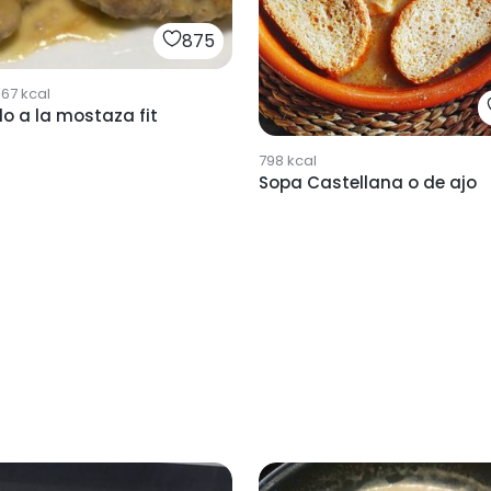
875
867
kcal
lo a la mostaza fit
798
kcal
Sopa Castellana o de ajo