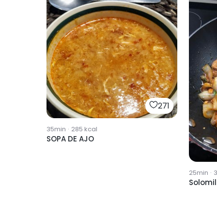
271
35min
·
285
kcal
SOPA DE AJO
25min
·
Solomil