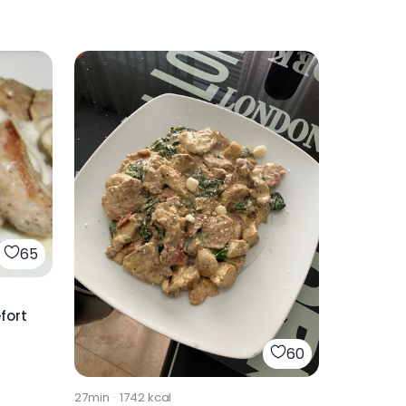
65
fort
60
27min
·
1742
kcal