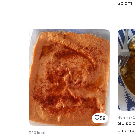
Solomil
45min
·
59
Guiso d
champ
1189
kcal