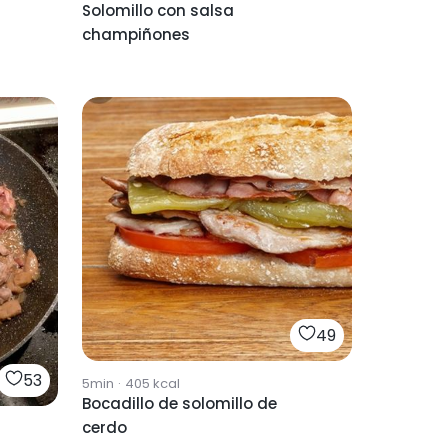
Solomillo con salsa
champiñones
49
53
5min
·
405
kcal
Bocadillo de solomillo de
cerdo