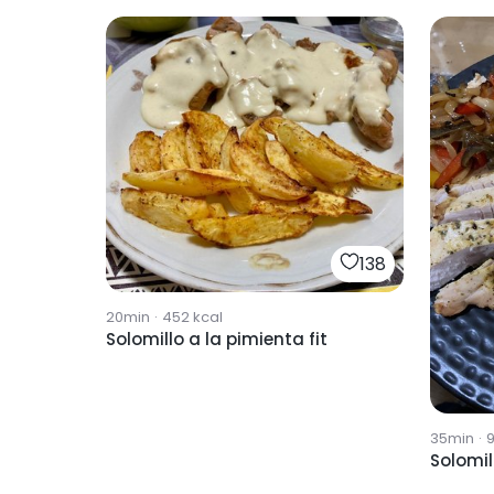
138
20min
·
452
kcal
Solomillo a la pimienta fit
35min
·
Solomil