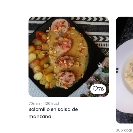
76
70min
·
1126
kcal
Solomillo en salsa de
manzana
306
kcal