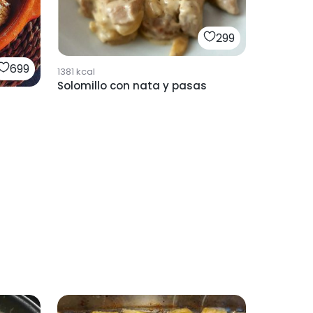
299
699
1381
kcal
Solomillo con nata y pasas