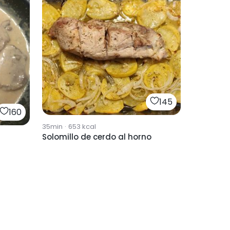
145
160
35min
·
653
kcal
Solomillo de cerdo al horno