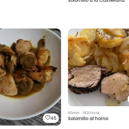
Solomillo a la Castellana
80min
·
1920
kcal
45
Solomillo al horno