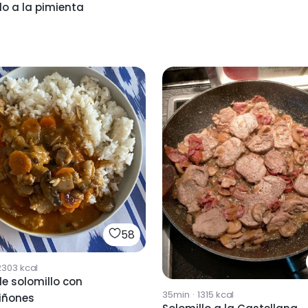
lo a la pimienta
58
2303
kcal
e solomillo con
35min
·
1315
kcal
iñones