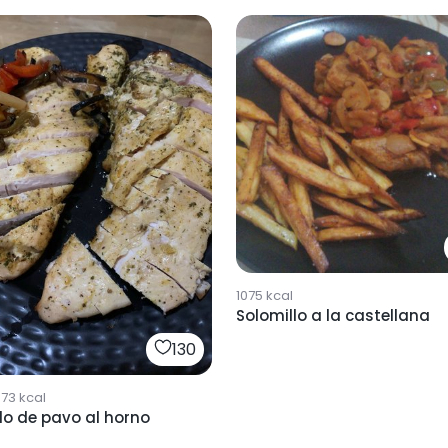
1075
kcal
Solomillo a la castellana
130
973
kcal
lo de pavo al horno