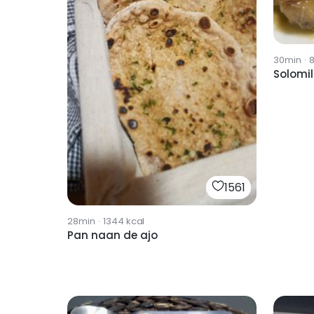
30min
·
Solomil
1561
28min
·
1344
kcal
Pan naan de ajo