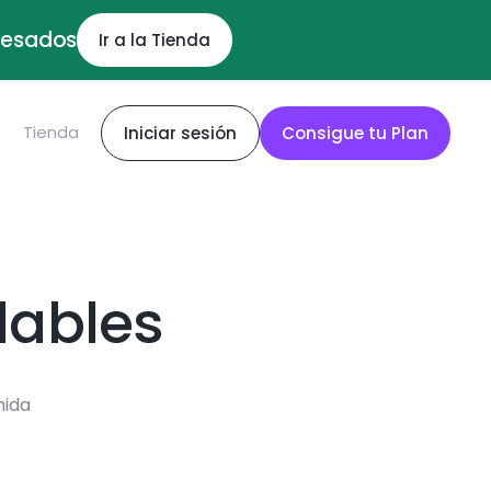
ocesados
Ir a la Tienda
S
Tienda
Iniciar sesión
Consigue tu Plan
dables
mida