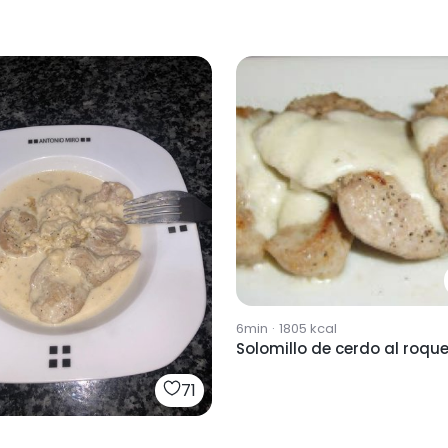
6min
·
1805
kcal
Solomillo de cerdo al roque
71