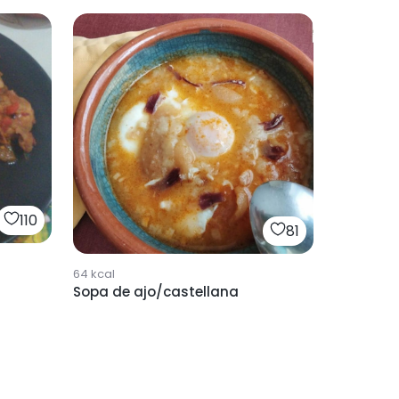
110
81
64
kcal
Sopa de ajo/castellana