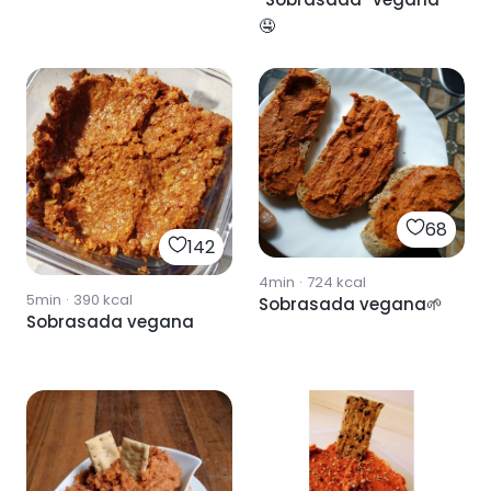
🤤
68
142
4min
·
724
kcal
5min
·
390
kcal
Sobrasada vegana🌱
Sobrasada vegana