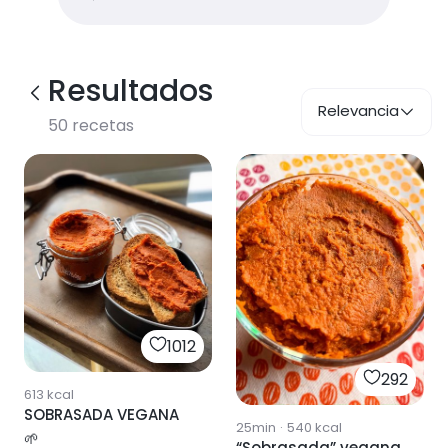
Resultados
Relevancia
50
recetas
1012
292
613
kcal
SOBRASADA VEGANA
25min
·
540
kcal
🌱
“Sobrasada” vegana