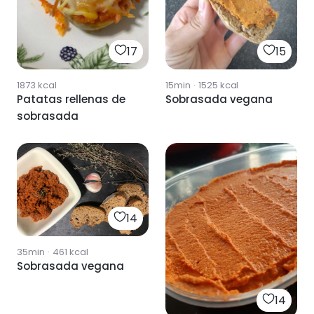
17
15
1873
kcal
15min
·
1525
kcal
Patatas rellenas de
Sobrasada vegana
sobrasada
14
35min
·
461
kcal
Sobrasada vegana
14