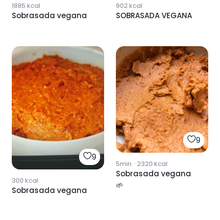
1885
kcal
902
kcal
Sobrasada vegana
SOBRASADA VEGANA
9
9
5min
·
2320
kcal
Sobrasada vegana
300
kcal
🌱
Sobrasada vegana