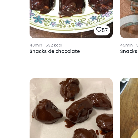
57
40min
·
532
kcal
45min
·
Snacks de chocolate
Snacks