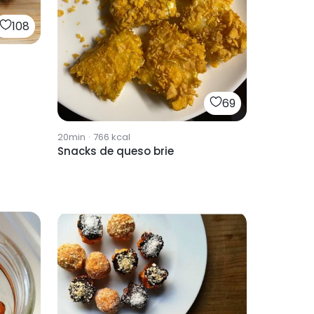
108
69
20min
·
766
kcal
Snacks de queso brie