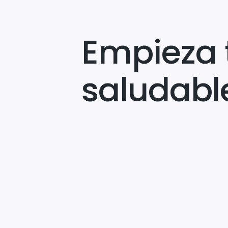
Empieza 
saludabl