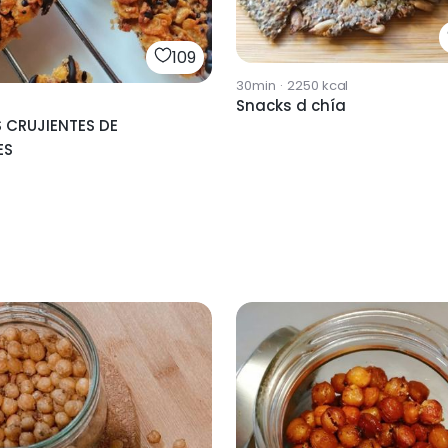
109
30min
·
2250
kcal
Snacks d chía
 CRUJIENTES DE
ES