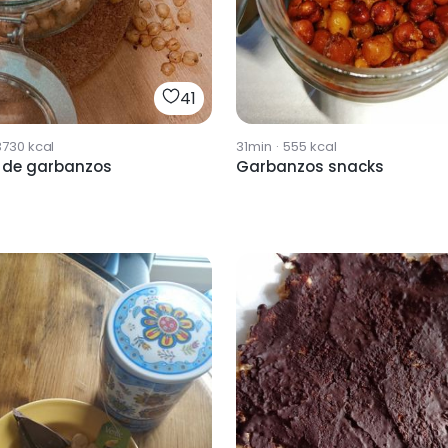
41
3730
kcal
31min
·
555
kcal
 de garbanzos
Garbanzos snacks