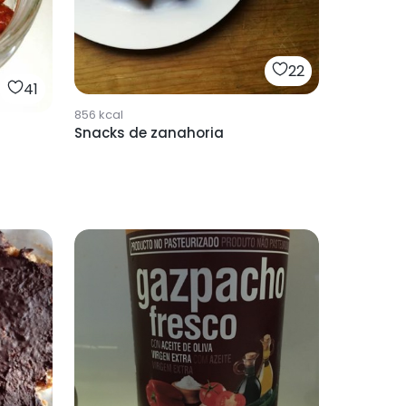
22
41
856
kcal
Snacks de zanahoria