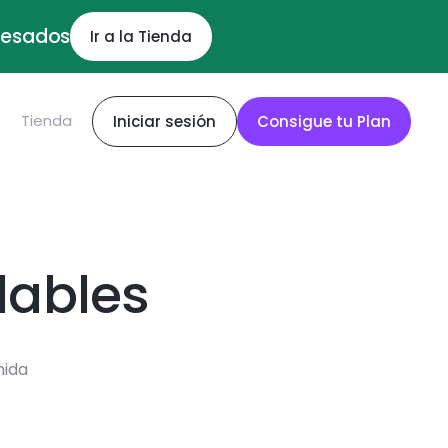
ocesados
Ir a la Tienda
S
Tienda
Iniciar sesión
Consigue tu Plan
dables
mida