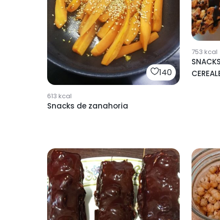
753
kcal
SNACKS
140
CEREAL
613
kcal
Snacks de zanahoria