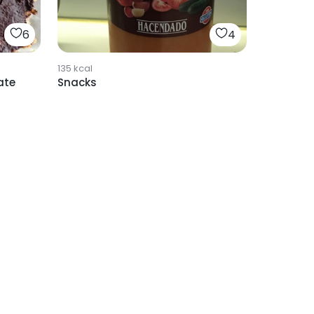
6
4
135
kcal
ate
Snacks