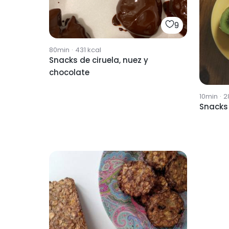
9
80min
·
431
kcal
Snacks de ciruela, nuez y
chocolate
10min
·
2
Snacks