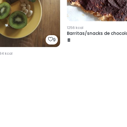
1256
kcal
Barritas/snacks de chocol
9
🍫
84
kcal