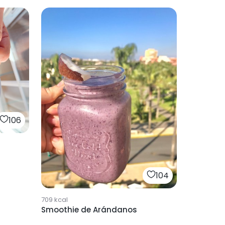
106
104
709
kcal
Smoothie de Arándanos