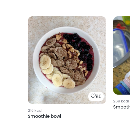
86
269
kcal
Smooth
216
kcal
Smoothie bowl