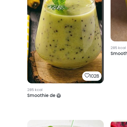
285
kcal
Smooth
1028
285
kcal
Smoothie de 🥝