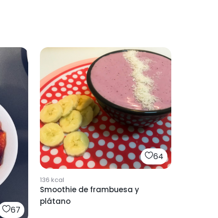
64
136
kcal
Smoothie de frambuesa y
plátano
67