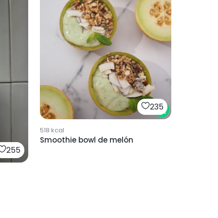
235
518
kcal
Smoothie bowl de melón
255