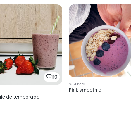
110
304
kcal
Pink smoothie
ie de temporada