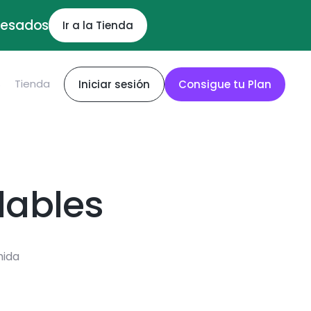
ocesados
Ir a la Tienda
S
Tienda
Iniciar sesión
Consigue tu Plan
dables
mida