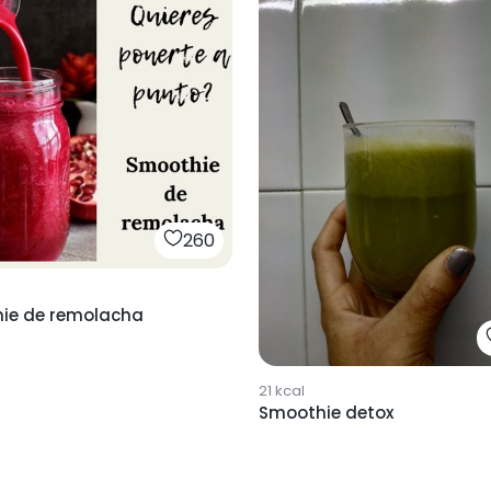
260
ie de remolacha
21
kcal
Smoothie detox