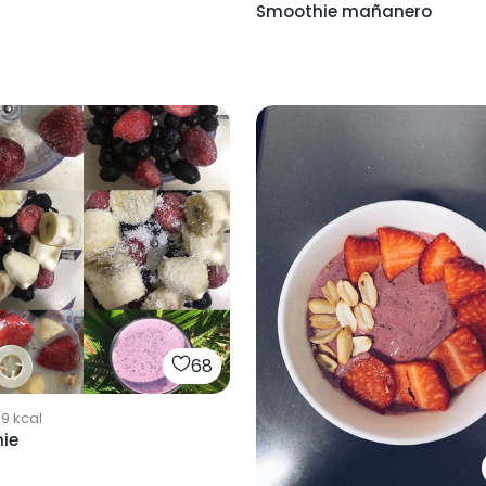
Smoothie mañanero
68
99
kcal
ie