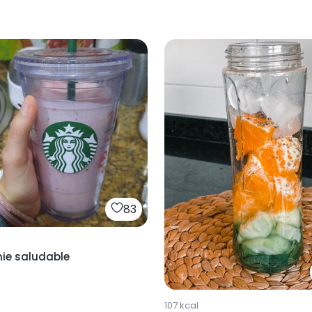
83
ie saludable
107
kcal