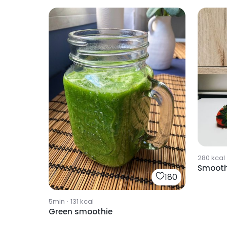
280
kcal
Smooth
180
5min
·
131
kcal
Green smoothie