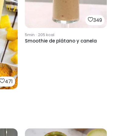
349
5min
·
205
kcal
Smoothie de plátano y canela
471