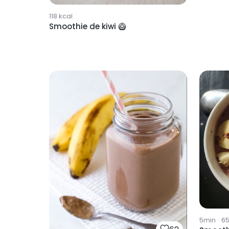
118
kcal
Smoothie de kiwi 🥝
5min
·
6