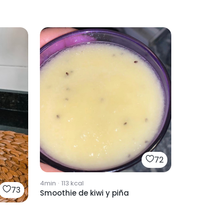
72
4min
·
113
kcal
73
Smoothie de kiwi y piña