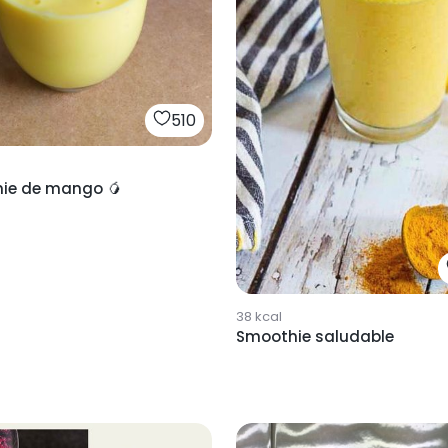
510
ie de mango 🥭
38
kcal
Smoothie saludable