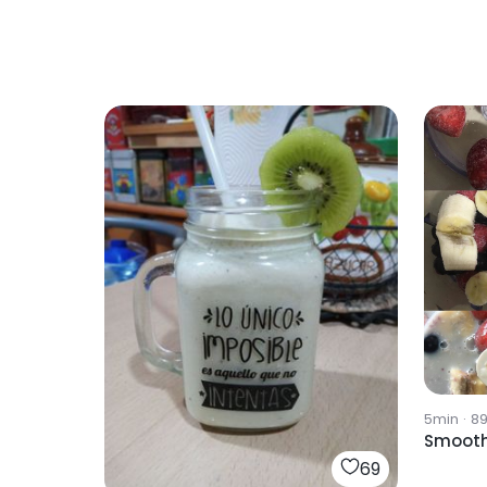
5min
·
8
Smooth
69