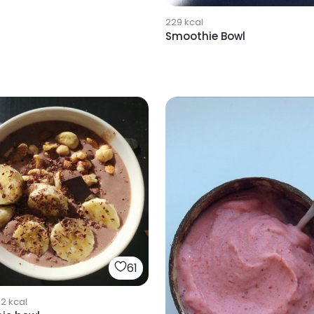
229
kcal
Smoothie Bowl
61
52
kcal