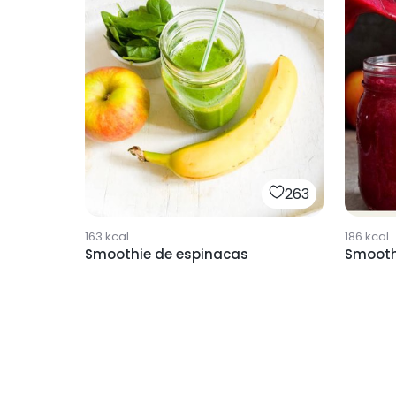
263
163
kcal
186
kcal
Smoothie de espinacas
Smooth