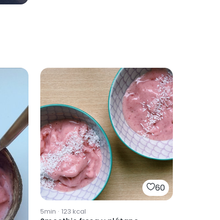
60
5min
·
123
kcal