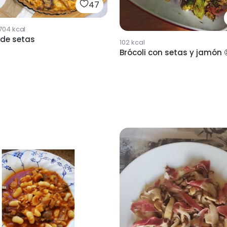
47
704
kcal
 de setas
102
kcal
Brócoli con setas y jamón 