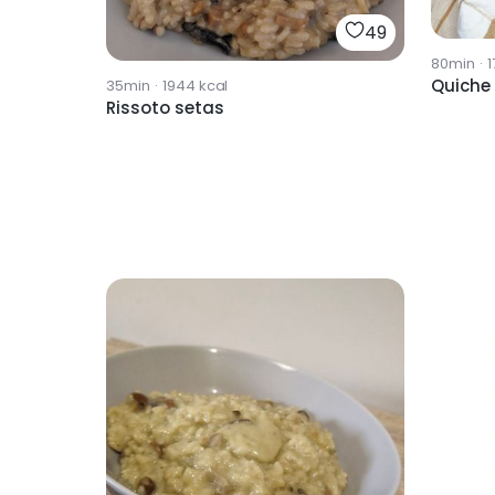
49
80min
·
1
Quiche
35min
·
1944
kcal
Rissoto setas