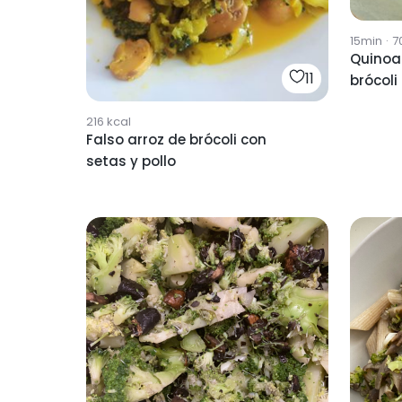
15min
·
7
Quinoa 
11
brócoli
216
kcal
Falso arroz de brócoli con
setas y pollo