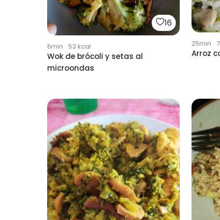
16
25min
·
6min
·
53
kcal
Arroz c
Wok de brócoli y setas al
microondas