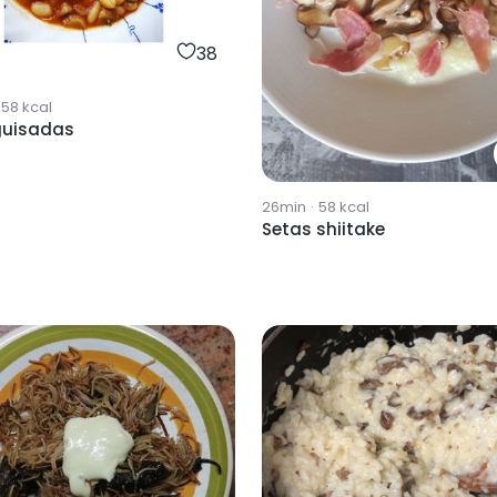
38
358
kcal
guisadas
26min
·
58
kcal
Setas shiitake