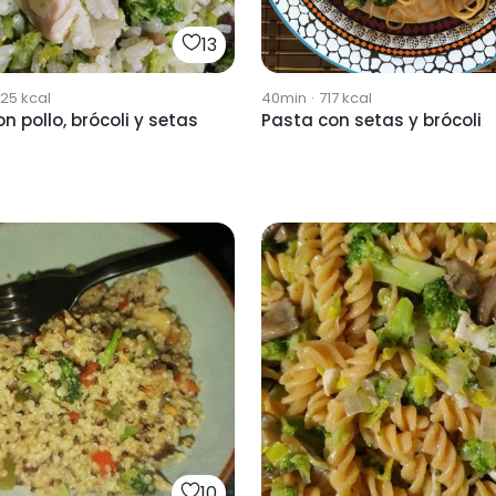
13
725
kcal
40min
·
717
kcal
on pollo, brócoli y setas
Pasta con setas y brócoli
10