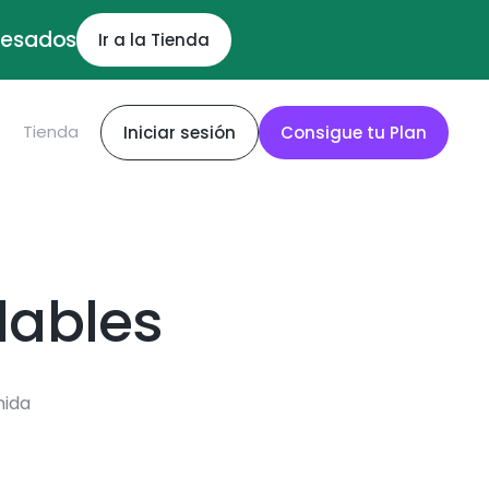
ocesados
Ir a la Tienda
S
Tienda
Iniciar sesión
Consigue tu Plan
dables
mida