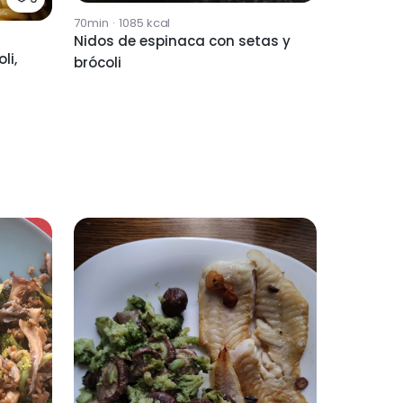
70min
·
1085
kcal
Nidos de espinaca con setas y
li,
brócoli