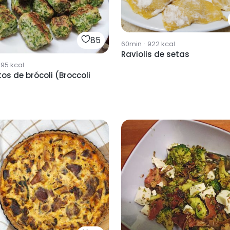
85
60min
·
922
kcal
Raviolis de setas
895
kcal
os de brócoli (Broccoli
