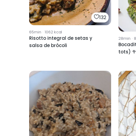
132
65min
·
1062
kcal
Risotto integral de setas y
28min
·
Bocadit
salsa de brócoli
tots) 