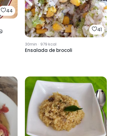
44
41
🤤
30min
·
979
kcal
Ensalada de brocoli