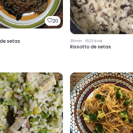
20
35min
·
1023
kcal
 de setas
Rissotto de setas