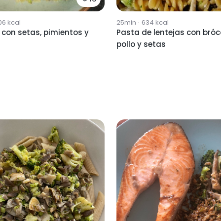
06
kcal
25min
·
634
kcal
con setas, pimientos y
Pasta de lentejas con bróco
pollo y setas