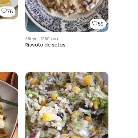
78
59
35min
·
1360
kcal
Rissoto de setas