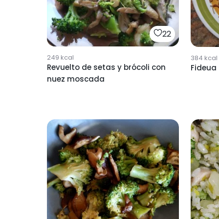
22
249
kcal
384
kcal
Revuelto de setas y brócoli con
Fideua
nuez moscada