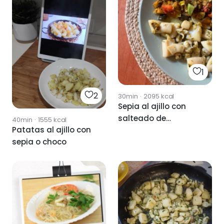
1
2
30min
·
2095
kcal
Sepia al ajillo con
salteado de
40min
·
1555
kcal
Patatas al ajillo con
verduras
sepia o choco