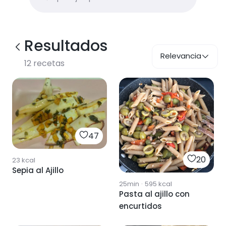
Resultados
Relevancia
12
recetas
47
20
23
kcal
Sepia al Ajillo
25min
·
595
kcal
Pasta al ajillo con
encurtidos