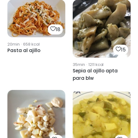
18
20min
·
658
kcal
15
Pasta al ajillo
35min
·
1211
kcal
Sepia al ajillo apta
para blw