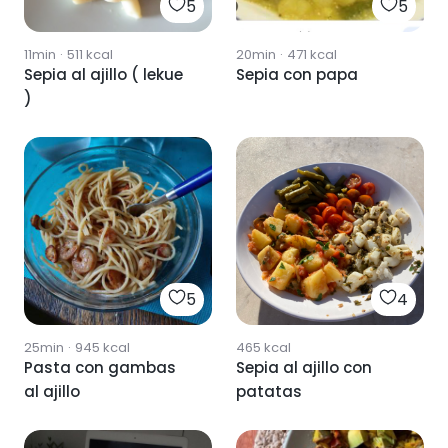
5
5
11min
·
511
kcal
20min
·
471
kcal
Sepia al ajillo ( lekue
Sepia con papa
)
5
4
25min
·
945
kcal
465
kcal
Pasta con gambas
Sepia al ajillo con
al ajillo
patatas