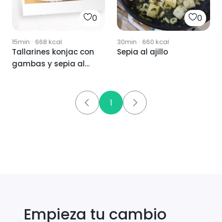
0
0
15min
·
668
kcal
30min
·
660
kcal
Tallarines konjac con
Sepia al ajillo
gambas y sepia al
ajillo
1
Empieza tu cambio