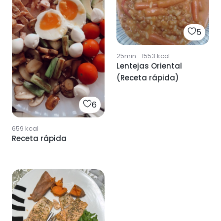
5
25min
·
1553
kcal
Lentejas Oriental
(Receta rápida)
6
659
kcal
Receta rápida