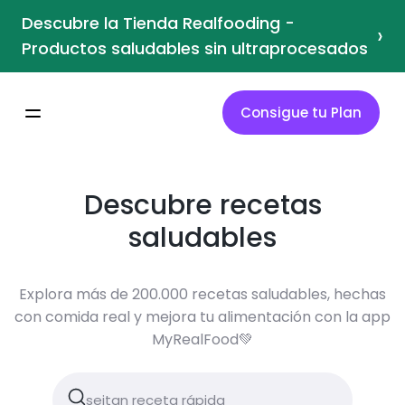
Descubre la Tienda Realfooding -
›
Productos saludables sin ultraprocesados
Consigue tu Plan
Descubre recetas
saludables
Explora más de 200.000 recetas saludables, hechas
con comida real y mejora tu alimentación con la app
MyRealFood💚