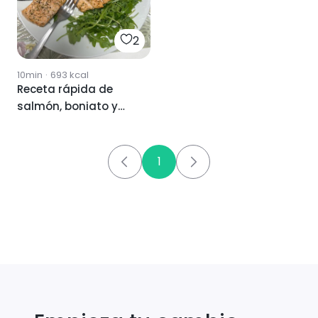
2
10min
·
693
kcal
Receta rápida de
salmón, boniato y
rúcula
1