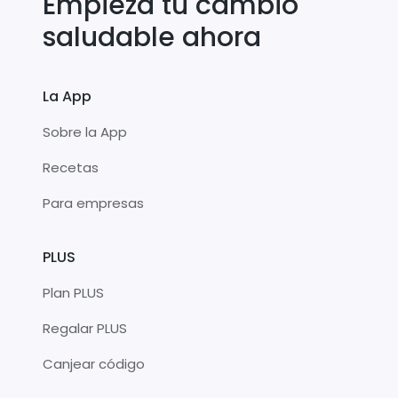
Empieza tu cambio
saludable ahora
La App
Sobre la App
Recetas
Para empresas
PLUS
Plan PLUS
Regalar PLUS
Canjear código