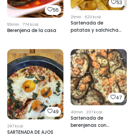
53
56
21min
·
623
kcal
Sartenada de
55min
·
774
kcal
patatas y salchichas
Berenjena de la casa
blancas
47
49
40min
·
237
kcal
Sartenada de
berenjenas con
297
kcal
SARTENADA DE AJOS
langostinos y queso