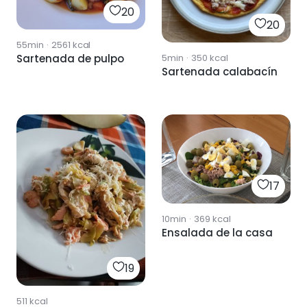
20
20
55min
·
2561
kcal
5min
·
350
kcal
Sartenada de pulpo
Sartenada calabacín
17
10min
·
369
kcal
Ensalada de la casa
19
511
kcal