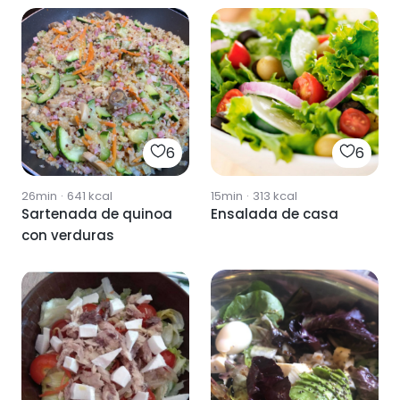
6
6
26min
·
641
kcal
15min
·
313
kcal
Sartenada de quinoa
Ensalada de casa
con verduras