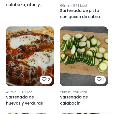
calabaza, atun y
60min
·
848
kcal
Sartenada de pisto
espinacas
con queso de cabra
12
11
45min
·
640
kcal
20min
·
290
kcal
Sartenada de
Sartenada de
huevos y verduras
calabacín