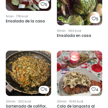
5
5min
·
178
kcal
5
Ensalada de la casa
10min
·
363
kcal
Ensalada en casa
5
4
20min
·
302
kcal
30min
·
1040
kcal
Sartenada de coliflor,
Cola de langosta al