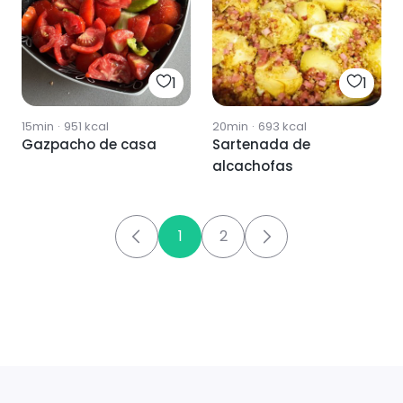
1
1
15min
·
951
kcal
20min
·
693
kcal
Gazpacho de casa
Sartenada de
alcachofas
1
2