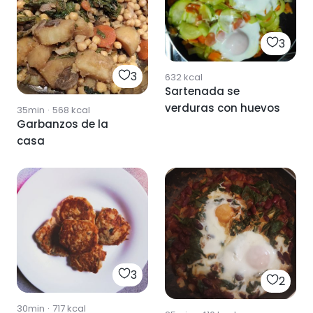
3
3
632
kcal
Sartenada se
verduras con huevos
35min
·
568
kcal
Garbanzos de la
casa
3
2
30min
·
717
kcal