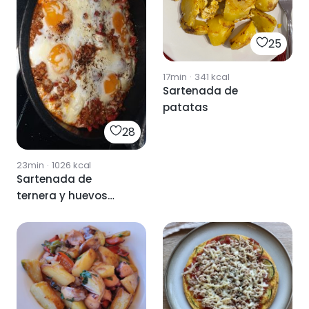
25
17min
·
341
kcal
Sartenada de
patatas
28
23min
·
1026
kcal
Sartenada de
ternera y huevos
(4pax)