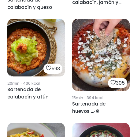
calabacín, jamón y
calabacín y queso
huevo
593
305
20min
·
430
kcal
Sartenada de
calabacín y atún
15min
·
394
kcal
Sartenada de
huevos 🍳🥫