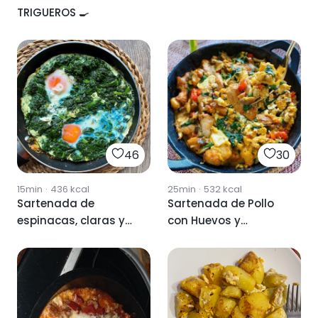
TRIGUEROS 🍳
46
30
15min
·
436
kcal
25min
·
532
kcal
Sartenada de
Sartenada de Pollo
espinacas, claras y
con Huevos y
huevo
Espinacas