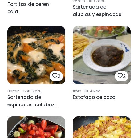
25min
·
410
kcal
Tortitas de beren-
Sartenada de
cala
alubias y espinacas
2
2
80min
·
1745
kcal
1min
·
884
kcal
Sartenada de
Estofado de caza
espinacas, calabaza
y mozzarella