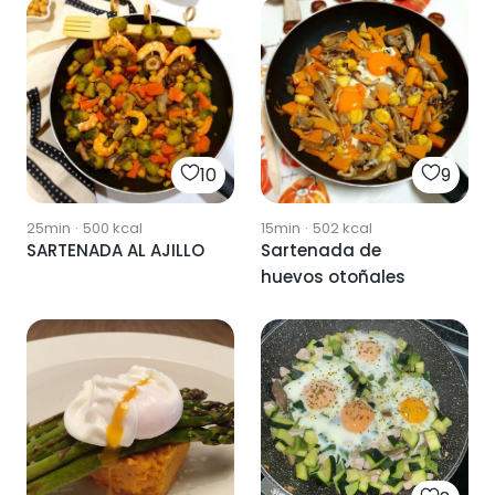
10
9
25min
·
500
kcal
15min
·
502
kcal
SARTENADA AL AJILLO
Sartenada de
huevos otoñales