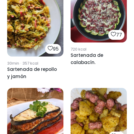
77
95
720
kcal
Sartenada de
calabacín.
30min
·
357
kcal
Sartenada de repollo
y jamón