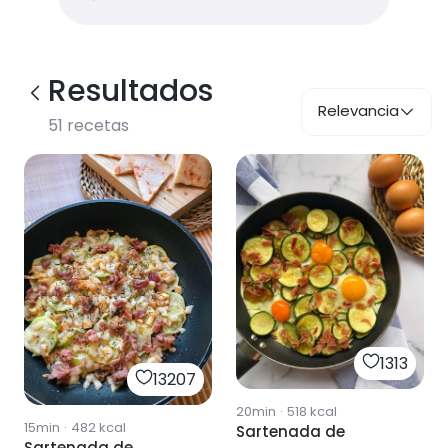
Resultados
Relevancia
51
recetas
1313
13207
20min
·
518
kcal
15min
·
482
kcal
Sartenada de
Sartenada de