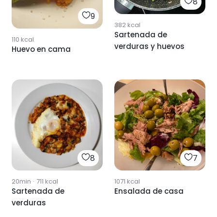
8
9
382
kcal
Sartenada de
110
kcal
verduras y huevos
Huevo en cama
8
7
20min
·
711
kcal
1071
kcal
Sartenada de
Ensalada de casa
verduras