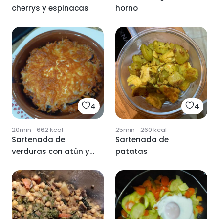
cherrys y espinacas
horno
4
4
20min
·
662
kcal
25min
·
260
kcal
Sartenada de
Sartenada de
verduras con atún y
patatas
huevo