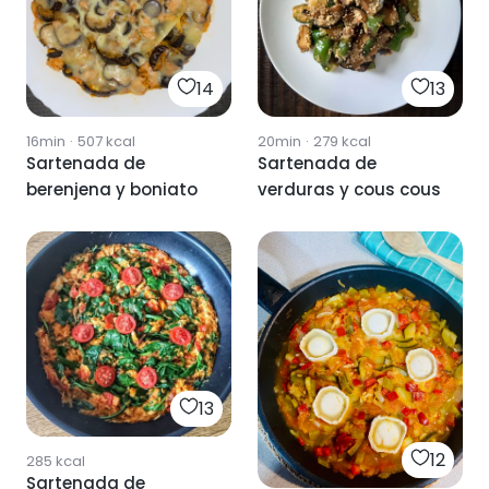
14
13
16min
·
507
kcal
20min
·
279
kcal
Sartenada de
Sartenada de
berenjena y boniato
verduras y cous cous
13
12
285
kcal
Sartenada de