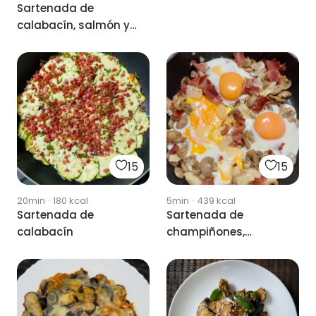
Sartenada de
calabacín, salmón y
gambas🧆
15
15
20min
·
180
kcal
5min
·
439
kcal
Sartenada de
Sartenada de
calabacín
champiñones,
huevos, jamón y
parmesano