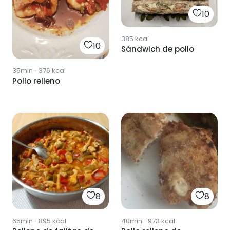
10
385
kcal
10
Sándwich de pollo
35min
·
376
kcal
Pollo relleno
8
8
65min
·
895
kcal
40min
·
973
kcal