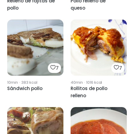
Relleno de fajitas de
Pollo relleno de
pollo
queso
7
7
10min
·
383
kcal
40min
·
1016
kcal
Sándwich pollo
Rollitos de pollo
relleno