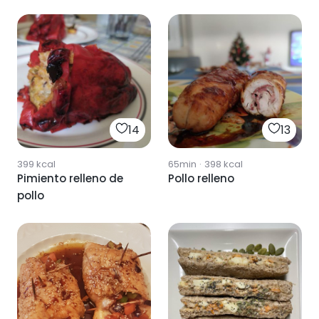
14
13
399
kcal
65min
·
398
kcal
Pimiento relleno de
Pollo relleno
pollo