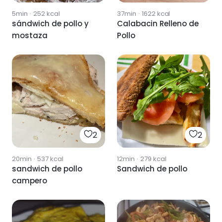
5min
·
252
kcal
37min
·
1622
kcal
sándwich de pollo y
Calabacin Relleno de
mostaza
Pollo
2
2
20min
·
537
kcal
12min
·
279
kcal
sandwich de pollo
Sandwich de pollo
campero