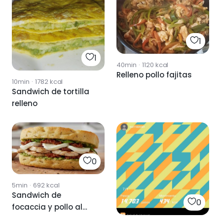
1
1
40min
·
1120
kcal
Relleno pollo fajitas
10min
·
1782
kcal
Sandwich de tortilla
relleno
0
5min
·
692
kcal
Sandwich de
0
focaccia y pollo al
pesto