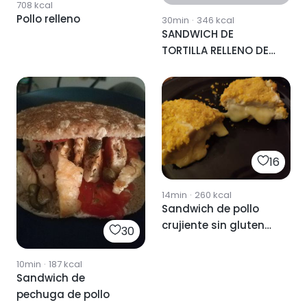
708
kcal
Pollo relleno
30min
·
346
kcal
SANDWICH DE
TORTILLA RELLENO DE
POLLO Y MANZANA
16
14min
·
260
kcal
Sandwich de pollo
crujiente sin gluten
30
relleno de queso
proteico.
10min
·
187
kcal
Sandwich de
pechuga de pollo