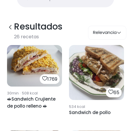
Resultados
Relevancia
26
recetas
1769
65
30min
·
508
kcal
🥪Sandwich Crujiente
de pollo relleno 🥪
534
kcal
Sandwich de pollo