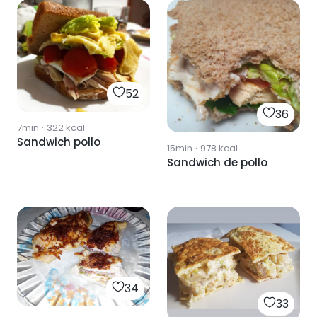
52
36
7min
·
322
kcal
Sandwich pollo
15min
·
978
kcal
Sandwich de pollo
34
33