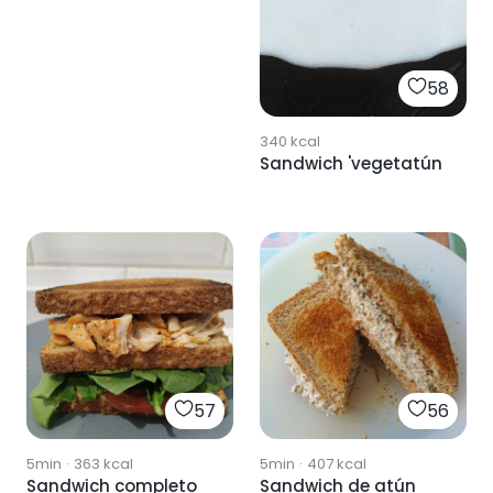
58
340
kcal
Sandwich 'vegetatún
57
56
5min
·
363
kcal
5min
·
407
kcal
Sandwich completo
Sandwich de atún