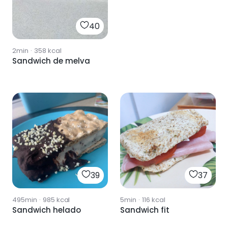
40
2min
·
358
kcal
Sandwich de melva
39
37
495min
·
985
kcal
5min
·
116
kcal
Sandwich helado
Sandwich fit