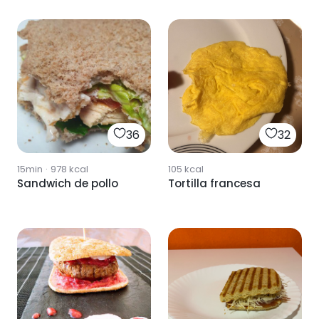
36
32
15min
·
978
kcal
105
kcal
Sandwich de pollo
Tortilla francesa