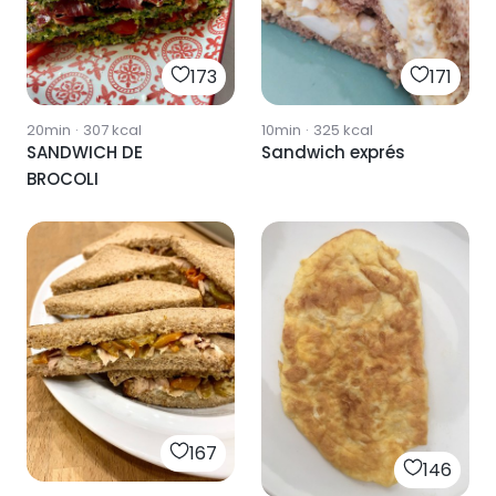
173
171
20min
·
307
kcal
10min
·
325
kcal
SANDWICH DE
Sandwich exprés
BROCOLI
167
146