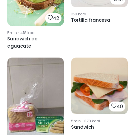
150
kcal
42
Tortilla francesa
5min
·
418
kcal
Sandwich de
aguacate
40
5min
·
378
kcal
Sandwich