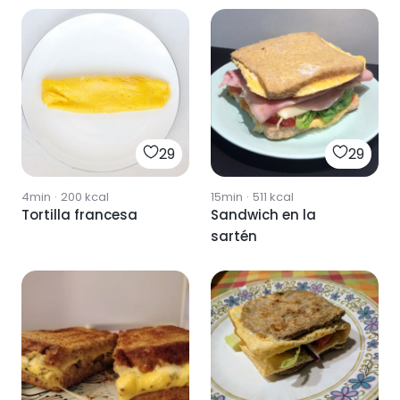
29
29
4min
·
200
kcal
15min
·
511
kcal
Tortilla francesa
Sandwich en la
sartén