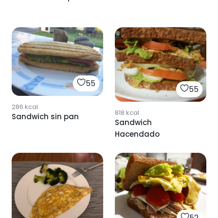
55
55
286
kcal
818
kcal
Sandwich sin pan
Sandwich
Hacendado
52