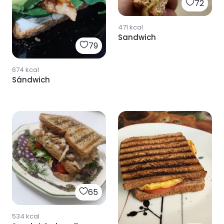
72
471
kcal
Sandwich
79
674
kcal
Sándwich
65
534
kcal