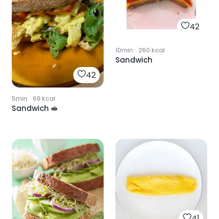
42
10min
·
260
kcal
Sandwich
42
5min
·
69
kcal
Sandwich 🥪
41