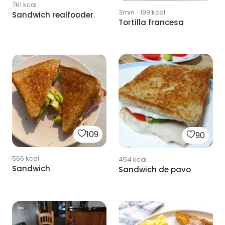
761
kcal
3min
·
199
kcal
Sandwich realfooder.
Tortilla francesa
109
90
566
kcal
454
kcal
Sandwich
Sandwich de pavo