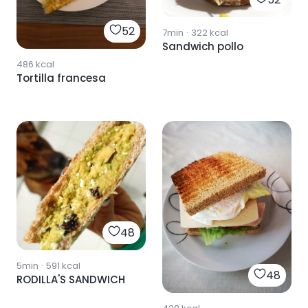
52
7min
·
322
kcal
Sandwich pollo
486
kcal
Tortilla francesa
48
5min
·
591
kcal
48
RODILLA'S SANDWICH