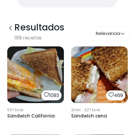
Resultados
Relevancia
169
recetas
1093
469
537
kcal
2min
·
227
kcal
Sandwich California
Sandwich cena