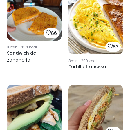
86
83
10min
·
454
kcal
Sandwich de
zanahoria
8min
·
209
kcal
Tortilla francesa