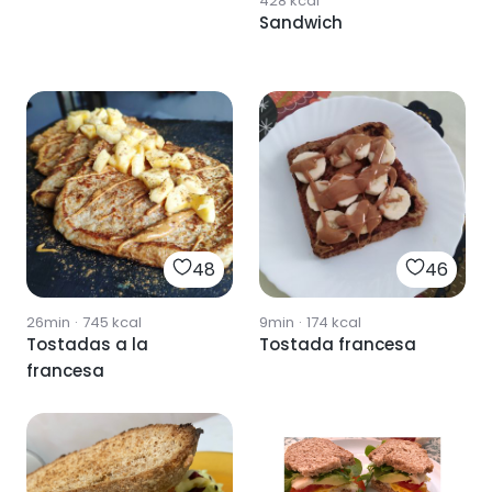
428
kcal
Sandwich
48
46
26min
·
745
kcal
9min
·
174
kcal
Tostadas a la
Tostada francesa
francesa