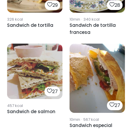
29
28
326
kcal
10min
·
340
kcal
Sandwich de tortilla
Sandwich de tortilla
francesa
27
27
457
kcal
Sandwich de salmon
10min
·
567
kcal
Sandwich especial