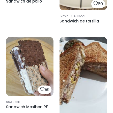
Sandwich de pollo
60
12min
·
548
kcal
Sandwich de tortilla
59
903
kcal
Sandwich Maxibon RF