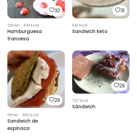
32
31
20min
·
441
kcal
581
kcal
Hamburguesa
Sandwich Keto
francesa
29
29
727
kcal
Sándwich
10min
·
483
kcal
Sandwich de
espinaca