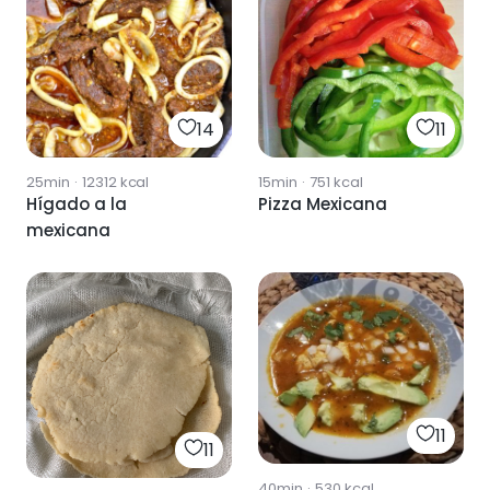
14
11
25min
·
12312
kcal
15min
·
751
kcal
Hígado a la
Pizza Mexicana
mexicana
11
11
40min
·
530
kcal