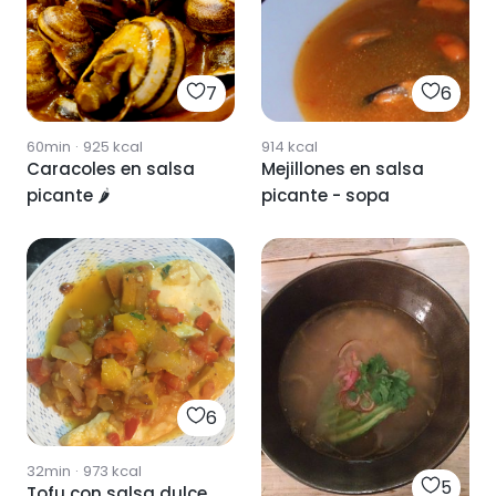
7
6
60min
·
925
kcal
914
kcal
Caracoles en salsa
Mejillones en salsa
picante 🌶
picante - sopa
6
32min
·
973
kcal
5
Tofu con salsa dulce