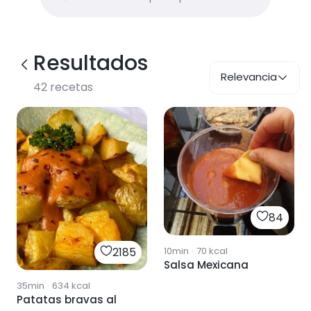
Resultados
Relevancia
42
recetas
84
10min
·
70
kcal
2185
Salsa Mexicana
35min
·
634
kcal
Patatas bravas al