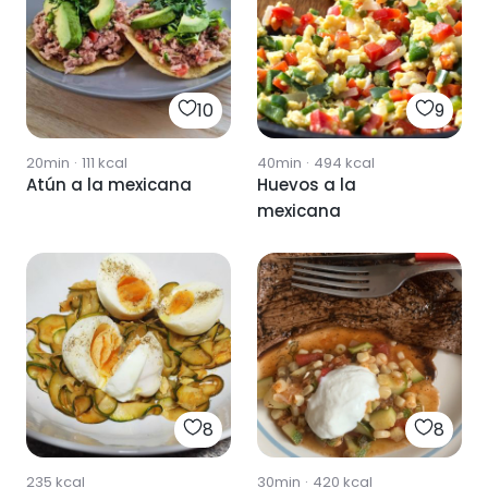
10
9
20min
·
111
kcal
40min
·
494
kcal
Atún a la mexicana
Huevos a la
mexicana
8
8
235
kcal
30min
·
420
kcal