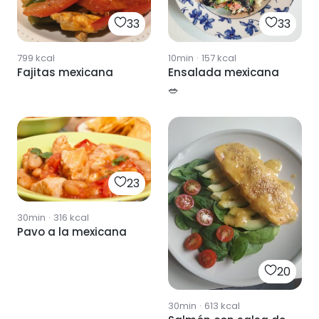
33
33
799
kcal
10min
·
157
kcal
Fajitas mexicana
Ensalada mexicana
🥗
23
30min
·
316
kcal
Pavo a la mexicana
20
30min
·
613
kcal