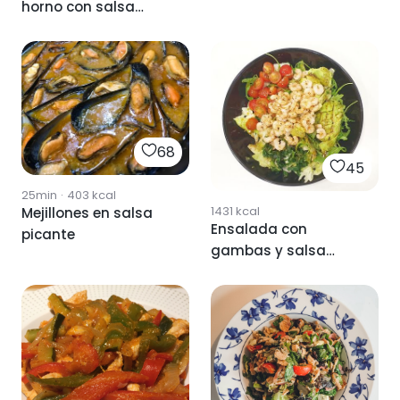
horno con salsa
picante
68
45
25min
·
403
kcal
1431
kcal
Mejillones en salsa
Ensalada con
picante
gambas y salsa
picante