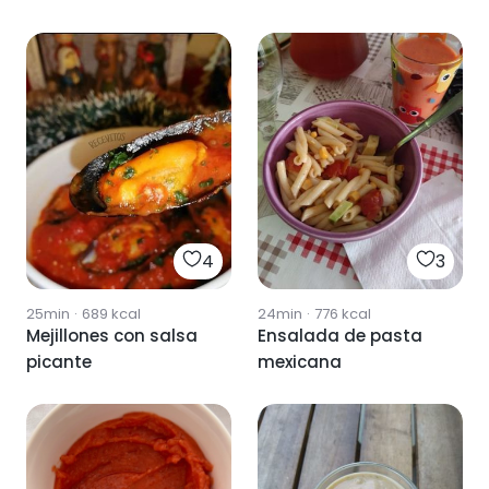
4
3
25min
·
689
kcal
24min
·
776
kcal
Mejillones con salsa
Ensalada de pasta
picante
mexicana