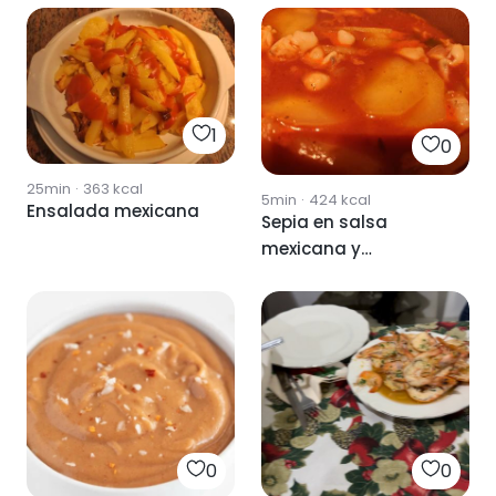
1
0
25min
·
363
kcal
5min
·
424
kcal
Ensalada mexicana
Sepia en salsa
mexicana y
almendras
0
0