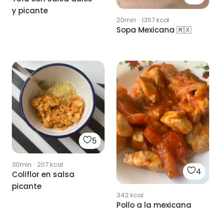
y picante
20min
·
1357
kcal
Sopa Mexicana 🇲🇽
5
30min
·
207
kcal
4
Coliflor en salsa
picante
342
kcal
Pollo a la mexicana