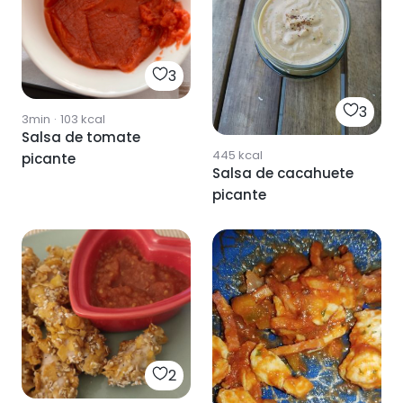
3
3
3min
·
103
kcal
Salsa de tomate
445
kcal
picante
Salsa de cacahuete
picante
2