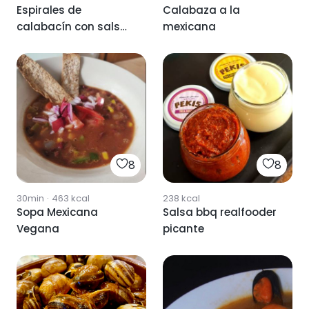
Espirales de
Calabaza a la
calabacín con salsa
mexicana
picante
8
8
30min
·
463
kcal
238
kcal
Sopa Mexicana
Salsa bbq realfooder
Vegana
picante