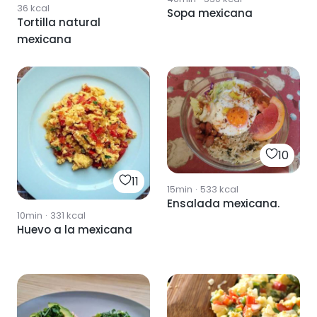
36
kcal
Sopa mexicana
Tortilla natural
mexicana
10
11
15min
·
533
kcal
Ensalada mexicana.
10min
·
331
kcal
Huevo a la mexicana