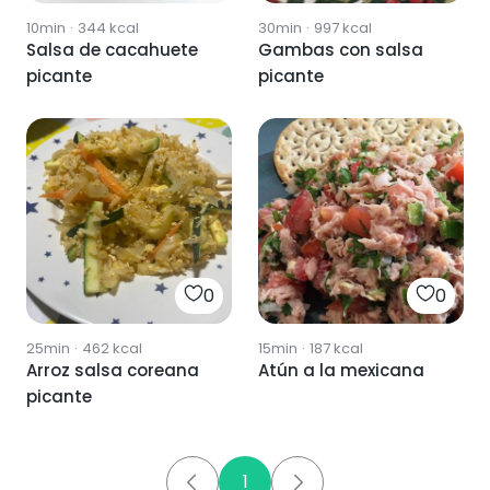
10min
·
344
kcal
30min
·
997
kcal
Salsa de cacahuete
Gambas con salsa
picante
picante
0
0
25min
·
462
kcal
15min
·
187
kcal
Arroz salsa coreana
Atún a la mexicana
picante
1