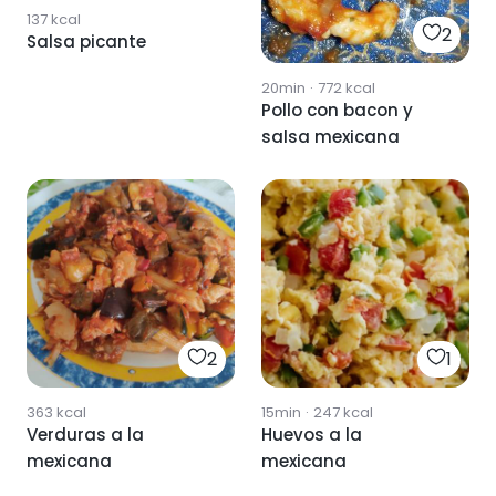
137
kcal
2
Salsa picante
20min
·
772
kcal
Pollo con bacon y
salsa mexicana
2
1
363
kcal
15min
·
247
kcal
Verduras a la
Huevos a la
mexicana
mexicana