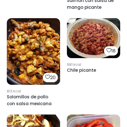
Salmón con salsa de
mango picante
18
981
kcal
Chile picante
20
813
kcal
Solomillos de pollo
con salsa mexicana