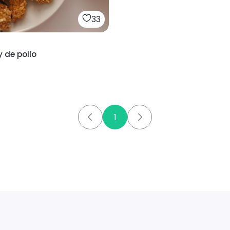
33
 de pollo
1