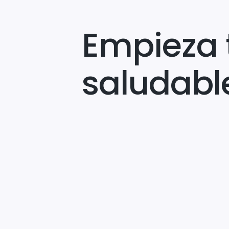
Empieza 
saludabl