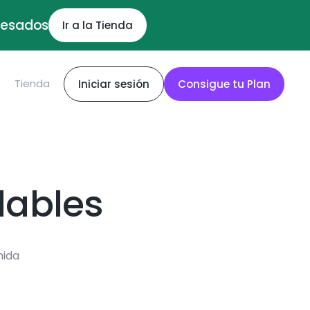
ocesados
Ir a la Tienda
S
Tienda
Iniciar sesión
Consigue tu Plan
dables
mida