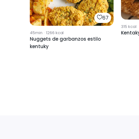
67
315
kcal
Kentaky
45min
·
1266
kcal
Nuggets de garbanzos estilo
kentuky