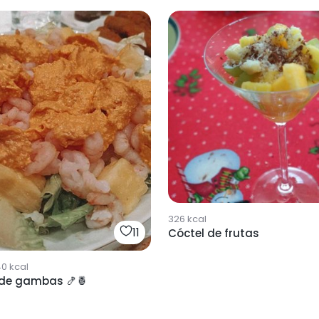
326
kcal
11
Cóctel de frutas
40
kcal
 de gambas 🍤🍍