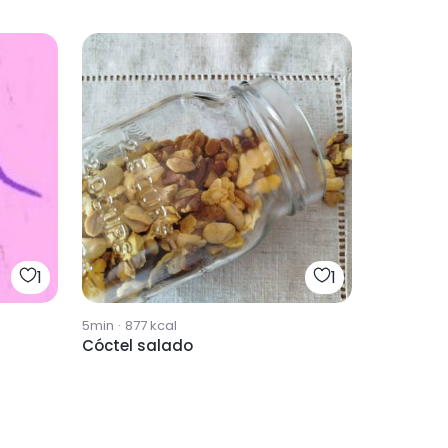
1
1
5min
·
877
kcal
Cóctel salado