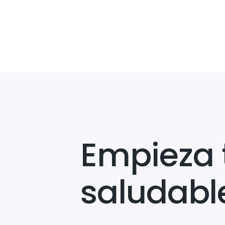
Empieza 
saludabl