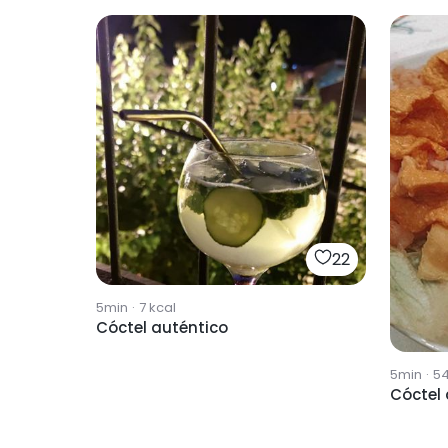
22
5min
·
7
kcal
Cóctel auténtico
5min
·
5
Cóctel