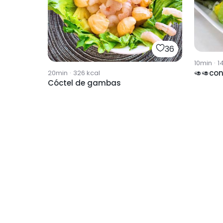
36
10min
·
1
🥑🥑con
20min
·
326
kcal
Cóctel de gambas