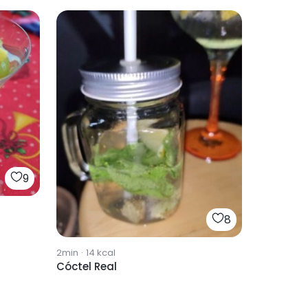
9
8
2min
·
14
kcal
Cóctel Real