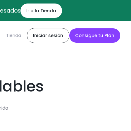
ocesados
Ir a la Tienda
S
Tienda
Iniciar sesión
Consigue tu Plan
dables
mida