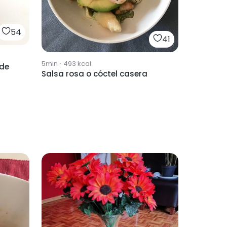
54
41
5min
·
493
kcal
 de
Salsa rosa o cóctel casera