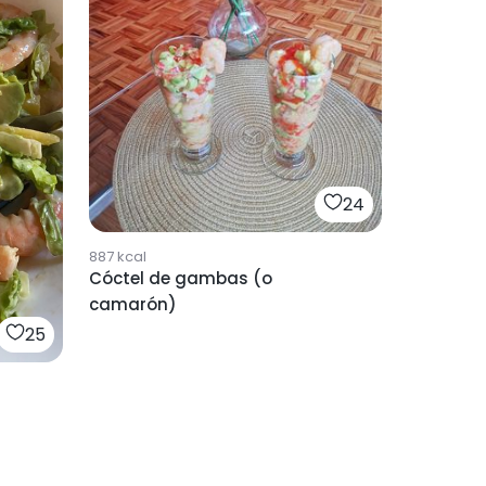
24
887
kcal
Cóctel de gambas (o
camarón)
25