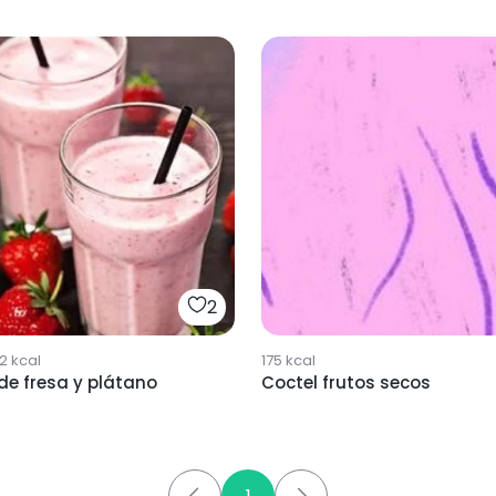
2
2
kcal
175
kcal
de fresa y plátano
Coctel frutos secos