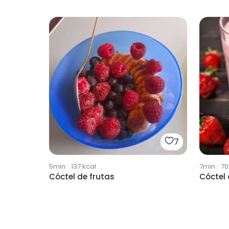
7
5min
·
137
kcal
7min
·
70
Cóctel de frutas
Cóctel 