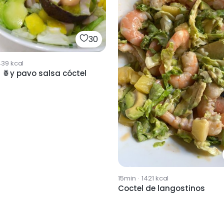
30
439
kcal
 🍍y pavo salsa cóctel
15min
·
1421
kcal
Coctel de langostinos