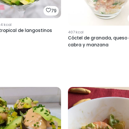
79
14
kcal
tropical de langostinos
407
kcal
Cóctel de granada, queso
cabra y manzana