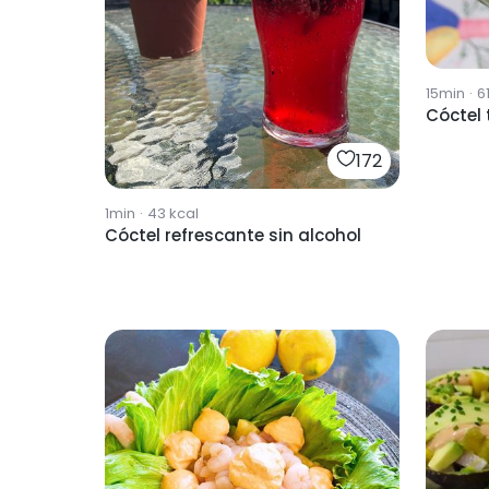
15min
·
6
Cóctel 
172
1min
·
43
kcal
Cóctel refrescante sin alcohol