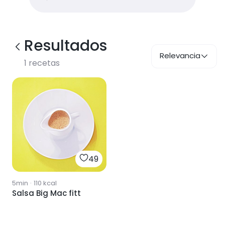
Resultados
Relevancia
1
recetas
49
5min
·
110
kcal
Salsa Big Mac fitt