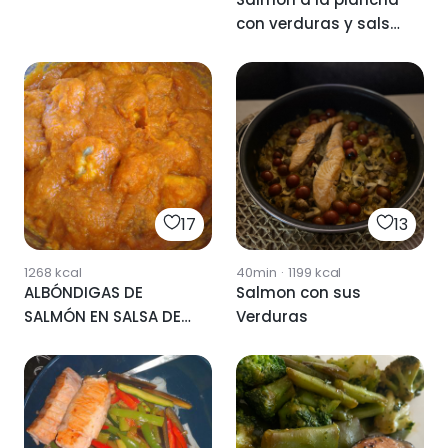
con verduras y salsa
de soja
17
13
1268
kcal
40min
·
1199
kcal
ALBÓNDIGAS DE
Salmon con sus
SALMÓN EN SALSA DE
Verduras
VERDURAS