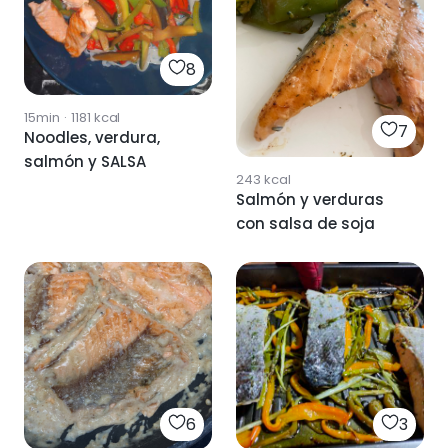
8
15min
·
1181
kcal
7
Noodles, verdura,
salmón y SALSA
243
kcal
Salmón y verduras
con salsa de soja
6
3