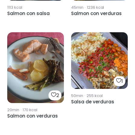
1113
kcal
45min
·
1236
kcal
Salmon con salsa
Salmon con verduras
1
2
50min
·
255
kcal
Salsa de verduras
20min
·
170
kcal
Salmon con verduras