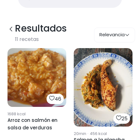
Resultados
Relevancia
11
recetas
46
1688
kcal
25
Arroz con salmón en
salsa de verduras
20min
·
456
kcal
Salmon a la plancha