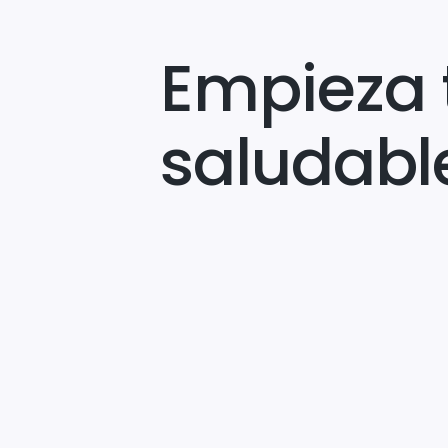
Empieza 
saludabl