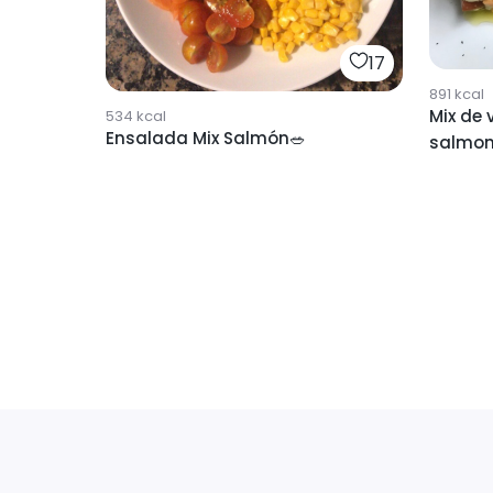
17
891
kcal
Mix de 
534
kcal
Ensalada Mix Salmón🥗
salmo