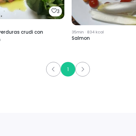
3
verduras crudi con
35min
·
834
kcal
Salmon
n
1