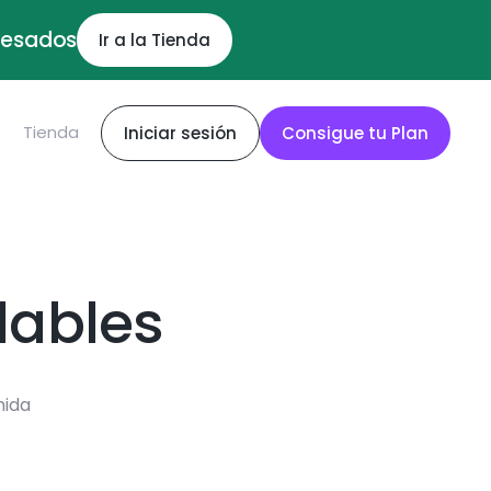
ocesados
Ir a la Tienda
S
Tienda
Iniciar sesión
Consigue tu Plan
dables
mida