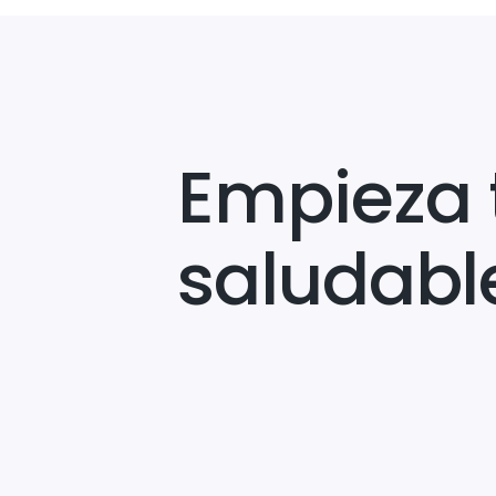
Empieza 
saludabl