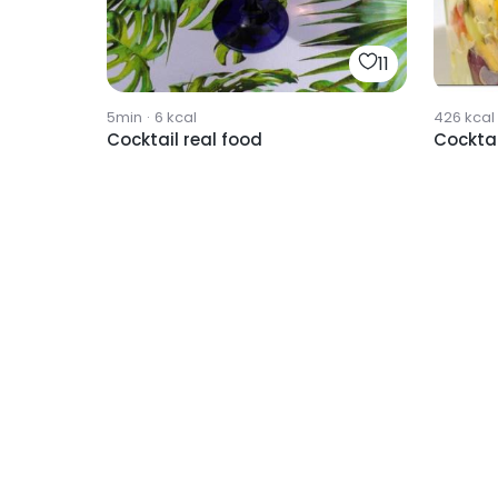
11
5min
·
6
kcal
426
kcal
Cocktail real food
Cockta