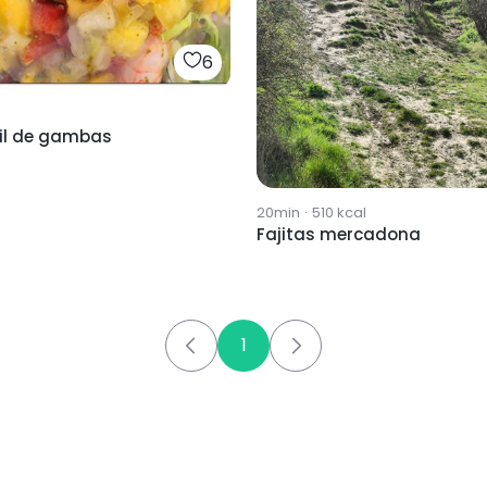
6
il de gambas
20min
·
510
kcal
Fajitas mercadona
1