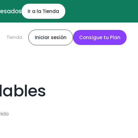
ocesados
Ir a la Tienda
S
Tienda
Iniciar sesión
Consigue tu Plan
dables
mida