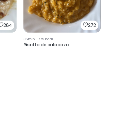
284
272
35min
·
779
kcal
Risotto de calabaza