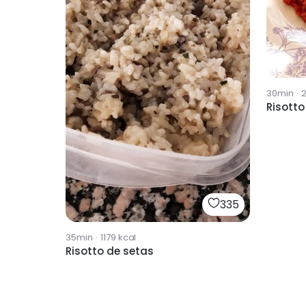
30min
·
Risotto
335
35min
·
1179
kcal
Risotto de setas