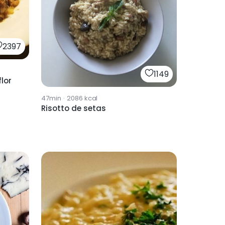
2397
1149
flor
47min
·
2086
kcal
Risotto de setas