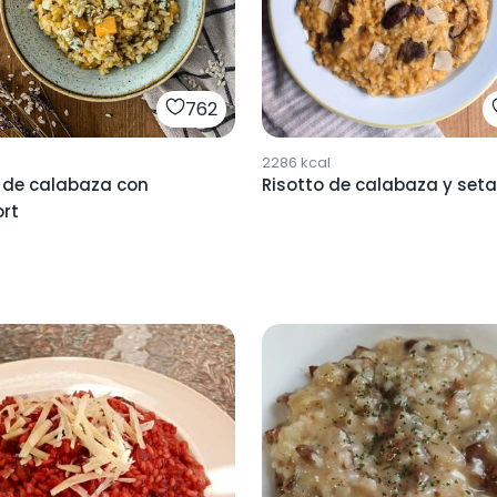
762
2286
kcal
o de calabaza con
Risotto de calabaza y set
ort