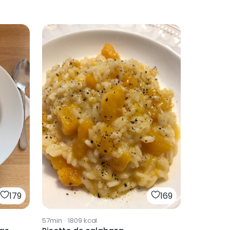
179
169
57min
·
1809
kcal