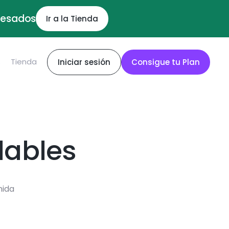
ocesados
Ir a la Tienda
S
Tienda
Iniciar sesión
Consigue tu Plan
dables
mida