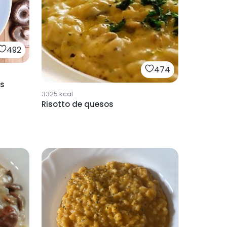
492
474
as
3325
kcal
Risotto de quesos