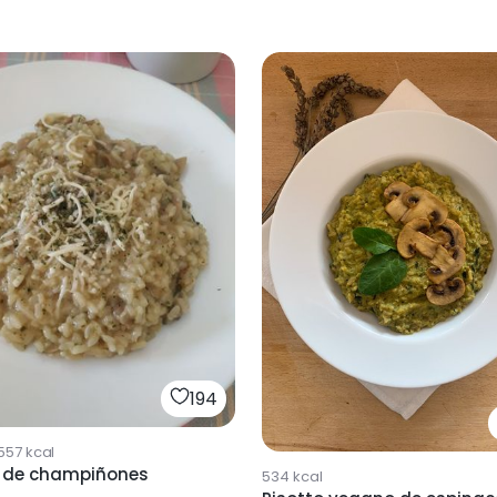
194
557
kcal
o de champiñones
534
kcal