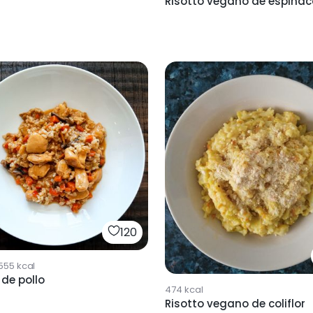
Risotto vegano de espina
120
555
kcal
 de pollo
474
kcal
Risotto vegano de coliflor