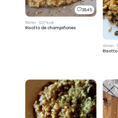
3845
55min
·
1227
kcal
Risotto de champiñones
40min
·
Risotto 