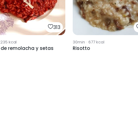
313
2235
kcal
30min
·
677
kcal
 de remolacha y setas
Risotto