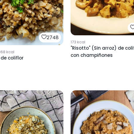
2748
173
kcal
"Risotto" (Sin arroz) de coli
368
kcal
con champiñones
de coliflor