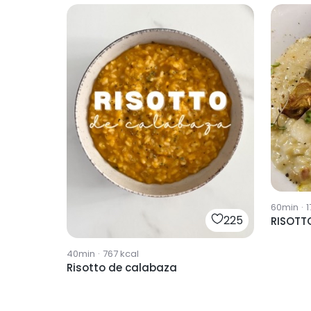
60min
·
1
225
RISOTT
40min
·
767
kcal
Risotto de calabaza