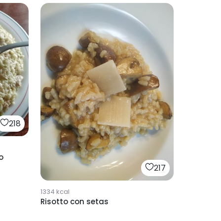
218
o
217
1334
kcal
Risotto con setas