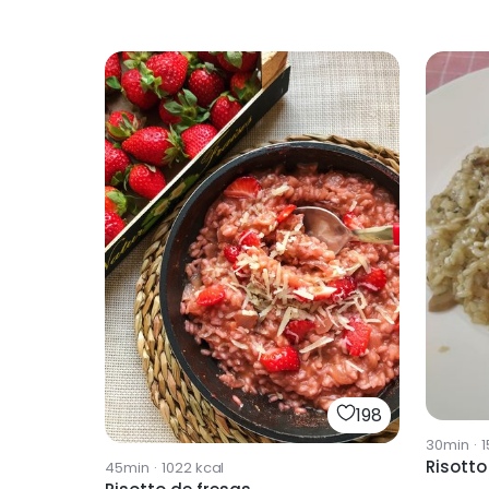
198
30min
·
1
Risott
45min
·
1022
kcal