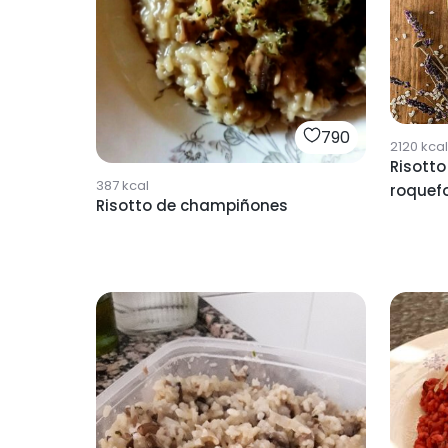
790
2120
kcal
Risott
387
kcal
roquef
Risotto de champiñones