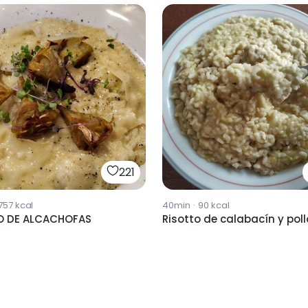
221
757
kcal
40min
·
90
kcal
O DE ALCACHOFAS
Risotto de calabacín y poll