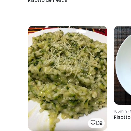
Risotto de fresas
105min
·
Risotto
139