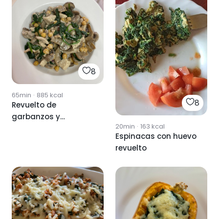
8
65min
·
885
kcal
8
Revuelto de
garbanzos y
20min
·
163
kcal
espinacas
Espinacas con huevo
revuelto