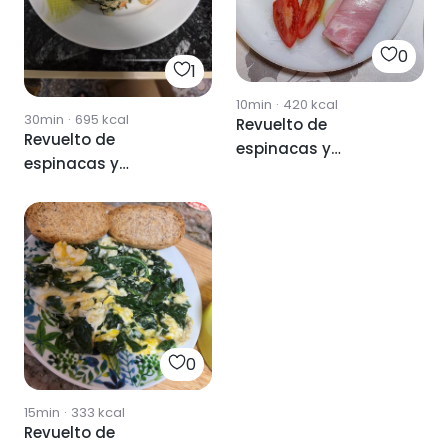
0
1
10min
·
420
kcal
30min
·
695
kcal
Revuelto de
Revuelto de
espinacas y
espinacas y
champiñones
langostinos
0
15min
·
333
kcal
Revuelto de