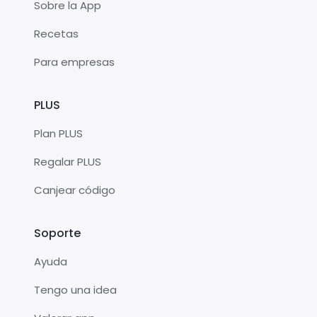
Sobre la App
Recetas
Para empresas
PLUS
Plan PLUS
Regalar PLUS
Canjear código
Soporte
Ayuda
Tengo una idea