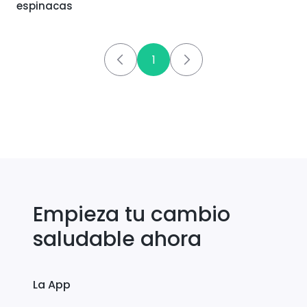
espinacas
1
Empieza tu cambio
saludable ahora
La App