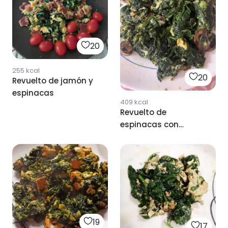
20
255
kcal
20
Revuelto de jamón y
espinacas
409
kcal
Revuelto de
espinacas con
champiñones
19
17