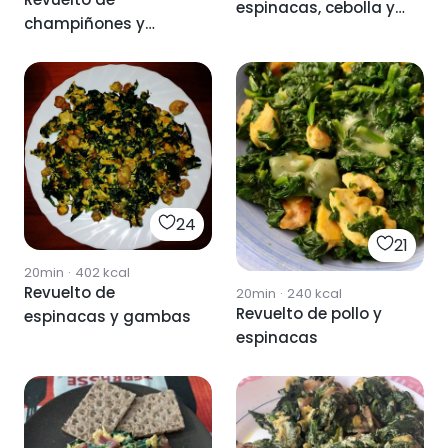
espinacas, cebolla y
champiñones y
pasas
espinacas
24
21
20min
·
402
kcal
Revuelto de
20min
·
240
kcal
Revuelto de pollo y
espinacas y gambas
espinacas