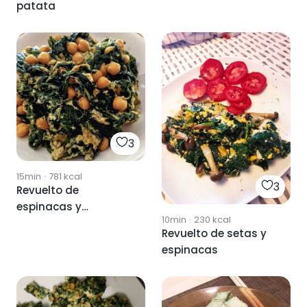
patata
3
15min
·
781
kcal
3
Revuelto de
espinacas y
10min
·
230
kcal
garbanzos
Revuelto de setas y
espinacas