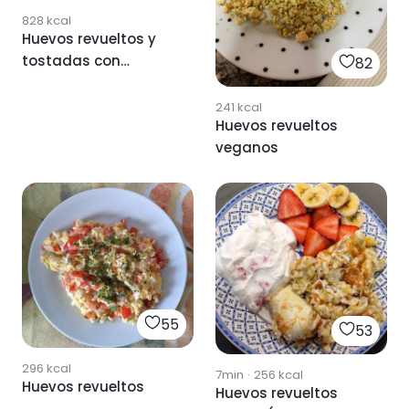
828
kcal
Huevos revueltos y
tostadas con
82
salmón
241
kcal
Huevos revueltos
veganos
55
53
296
kcal
7min
·
256
kcal
Huevos revueltos
Huevos revueltos