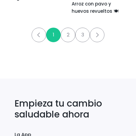
Arroz con pavo y
revueltos
huevos revueltos 🍽
1
2
3
Empieza tu cambio
saludable ahora
La App