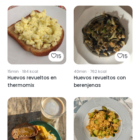
15
15
15min
·
184
kcal
40min
·
762
kcal
Huevos revueltos en
Huevos revueltos con
thermomix
berenjenas