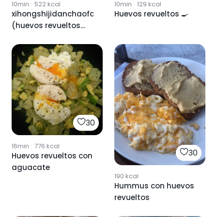
10min
·
522
kcal
10min
·
129
kcal
xihongshijidanchaofan
Huevos revueltos 🍳
(huevos revueltos
con tomate y arroz)
30
16min
·
776
kcal
30
Huevos revueltos con
aguacate
190
kcal
Hummus con huevos
revueltos