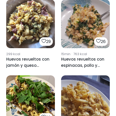
29
26
299
kcal
15min
·
763
kcal
Huevos revueltos con
Huevos revueltos con
jamón y queso
espinacas, pollo y
semicurado
roquefort