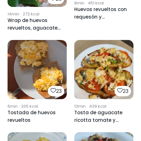
8min
·
451
kcal
Huevos revueltos con
14min
·
272
kcal
requesón y
Wrap de huevos
aguacate.
revueltos, aguacate
y canónigos
23
23
6min
·
205
kcal
13min
·
439
kcal
Tostada de huevos
Tosta de aguacate
revueltos
ricotta tomate y
huevos revueltos