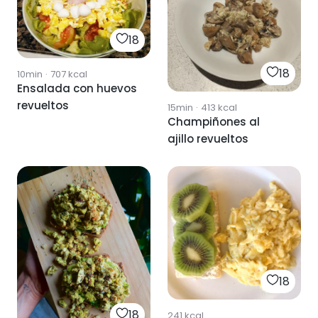
18
18
10min
·
707
kcal
Ensalada con huevos
revueltos
15min
·
413
kcal
Champiñones al
ajillo revueltos
18
18
241
kcal