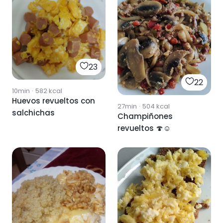
23
22
10min
·
582
kcal
Huevos revueltos con
27min
·
504
kcal
salchichas
Champiñones
revueltos 🍄☺