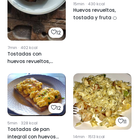
15min
·
430
kcal
Huevos revueltos,
tostada y fruta 🍊
12
7min
·
402
kcal
Tostadas con
huevos revueltos,
feta y salsa verde
12
11
5min
·
328
kcal
Tostadas de pan
integral con huevos
14min
·
1513
kcal