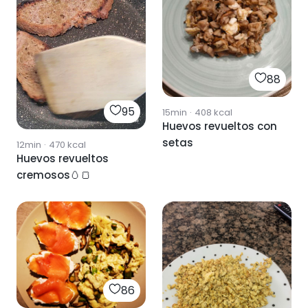
88
95
15min
·
408
kcal
Huevos revueltos con
setas
12min
·
470
kcal
Huevos revueltos
cremosos🥚🍞
86