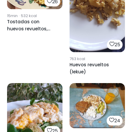
26
15min
·
532
kcal
Tostadas con
huevos revueltos,
champiñones y
rúcula.
25
763
kcal
Huevos revueltos
(lekue)
24
25