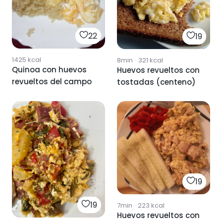
22
19
1425
kcal
8min
·
321
kcal
Quinoa con huevos
Huevos revueltos con
revueltos del campo
tostadas (centeno)
19
19
7min
·
223
kcal
Huevos revueltos con