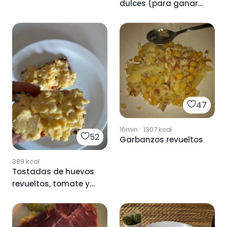
dulces (para ganar
masa muscular)
47
16min
·
1307
kcal
52
Garbanzos revueltos
389
kcal
Tostadas de huevos
revueltos, tomate y
queso philadelphia