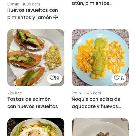
atún, pimientos
50min
·
1039
kcal
Huevos revueltos con
asados y pepino.
pimientos y jamón 🤩
18
18
720
kcal
7min
·
646
kcal
Tostas de salmón
Ñoquis con salsa de
con huevos revueltos
aguacate y huevos
revueltos.