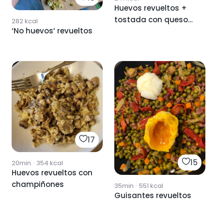
Huevos revueltos +
tostada con queso
282
kcal
‘No huevos’ revueltos
cottage y kiwi
17
15
20min
·
354
kcal
Huevos revueltos con
champiñones
35min
·
551
kcal
Guisantes revueltos