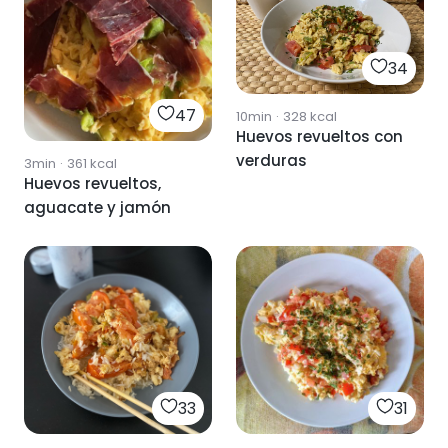
34
47
10min
·
328
kcal
Huevos revueltos con
verduras
3min
·
361
kcal
Huevos revueltos,
aguacate y jamón
33
31