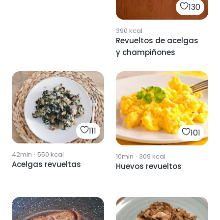
130
390
kcal
Revueltos de acelgas
y champiñones
111
101
42min
·
550
kcal
10min
·
309
kcal
Acelgas revueltas
Huevos revueltos