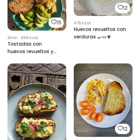
12
15
476
kcal
Huevos revueltos con
verduras 🍳🥒🍄
8min
·
899
kcal
Tostadas con
huevos revueltos y
aguacate
12