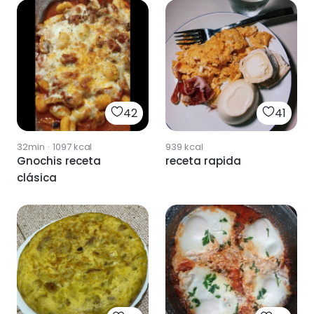
42
41
32min
·
1097
kcal
939
kcal
Gnochis receta
receta rapida
clásica