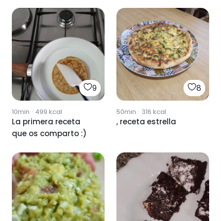
9
8
10min
·
499
kcal
50min
·
316
kcal
La primera receta
, receta estrella
que os comparto :)