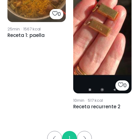
0
25min
·
1567
kcal
Receta 1: paella
0
10min
·
517
kcal
Receta recurrente 2
1