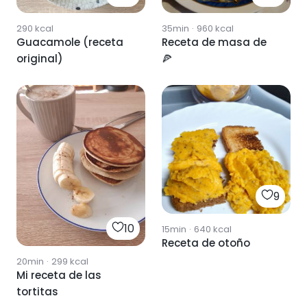
290
kcal
35min
·
960
kcal
Guacamole (receta
Receta de masa de
original)
🍕
9
10
15min
·
640
kcal
Receta de otoño
20min
·
299
kcal
Mi receta de las
tortitas