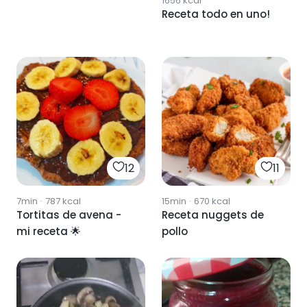
1656
kcal
Receta todo en uno!
12
11
7min
·
787
kcal
15min
·
670
kcal
Tortitas de avena -
Receta nuggets de
mi receta 🌟
pollo