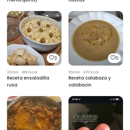
3
0
20min
·
1891
kcal
55min
·
970
kcal
Receta ensaladilla
Receta calabaza y
rusa
calabacin