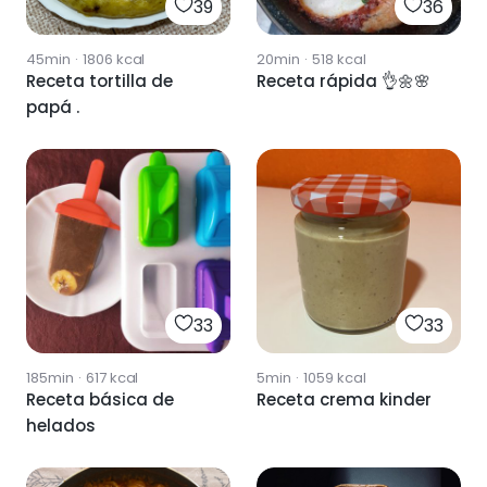
39
36
45min
·
1806
kcal
20min
·
518
kcal
Receta tortilla de
Receta rápida 👌🌼🌸
papá .
33
33
185min
·
617
kcal
5min
·
1059
kcal
Receta básica de
Receta crema kinder
helados