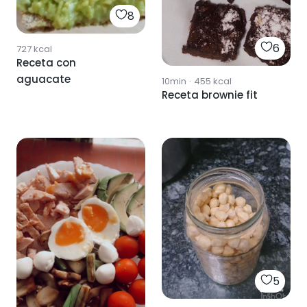
8
6
727
kcal
Receta con
aguacate
10min
·
455
kcal
Receta brownie fit
5