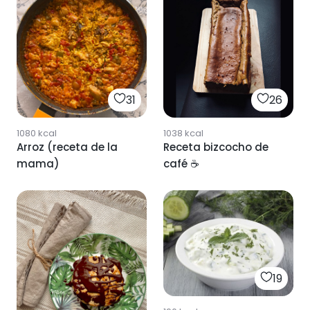
31
26
1080
kcal
1038
kcal
Arroz (receta de la
Receta bizcocho de
mama)
café ☕️
19