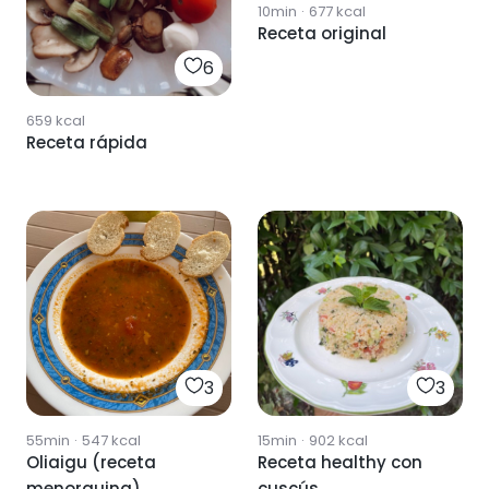
10min
·
677
kcal
Receta original
6
659
kcal
Receta rápida
3
3
55min
·
547
kcal
15min
·
902
kcal
Oliaigu (receta
Receta healthy con
menorquina)
cuscús