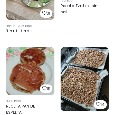
190
kcal
Receta Tzatziki sin
sal
21
15min
·
325
kcal
T o r t i t a s ✨
19
1660
kcal
14
RECETA PAN DE
ESPELTA