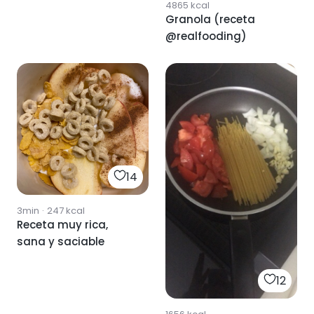
4865
kcal
Granola (receta
@realfooding)
14
3min
·
247
kcal
Receta muy rica,
sana y saciable
12