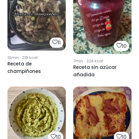
11
10
10min
·
219
kcal
7min
·
328
kcal
Receta de
Receta sin azúcar
champiñones
añadida
10
10