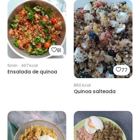
91
5min
·
407
kcal
77
Ensalada de quinoa
860
kcal
Quinoa salteada