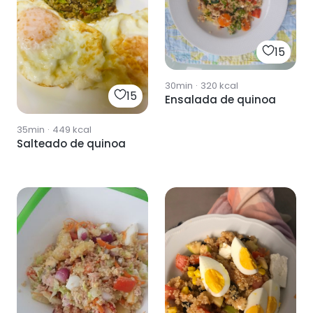
15
30min
·
320
kcal
15
Ensalada de quinoa
35min
·
449
kcal
Salteado de quinoa