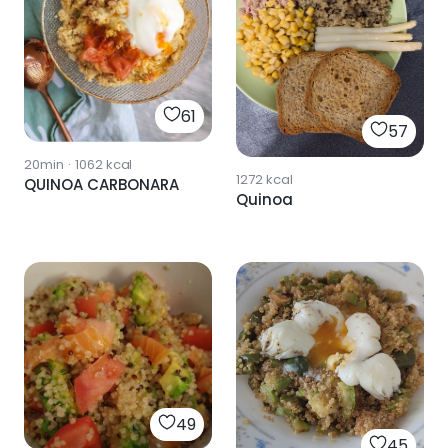
61
57
20min
·
1062
kcal
1272
kcal
QUINOA CARBONARA
Quinoa
49
45