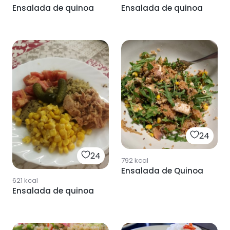
Ensalada de quinoa
Ensalada de quinoa
24
24
792
kcal
Ensalada de Quinoa
621
kcal
Ensalada de quinoa