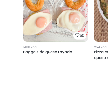
50
1488
kcal
254
kcal
Baggels de queso rayado
Pizza c
queso 