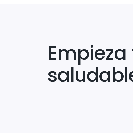
Empieza 
saludabl