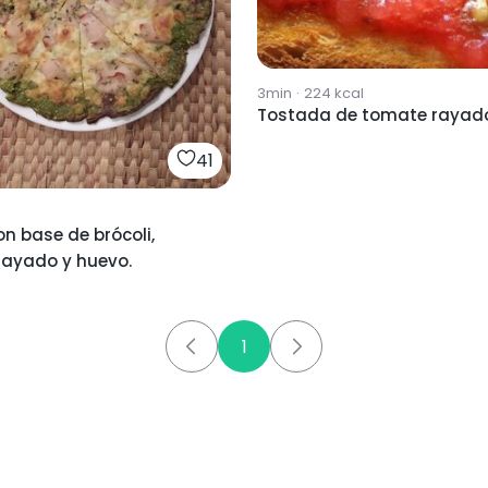
3min
·
224
kcal
Tostada de tomate rayad
41
on base de brócoli,
rayado y huevo.
1