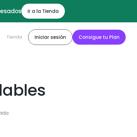
ocesados
Ir a la Tienda
S
Tienda
Iniciar sesión
Consigue tu Plan
dables
mida