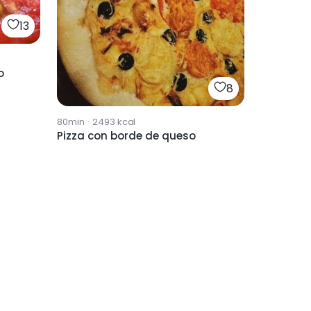
13
o
8
80min
·
2493
kcal
Pizza con borde de queso