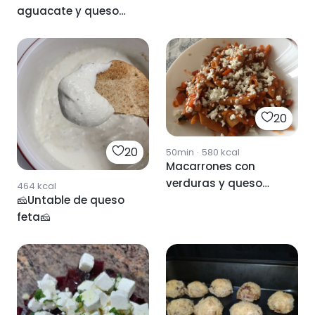
aguacate y queso
feta
20
20
50min
·
580
kcal
Macarrones con
verduras y queso
464
kcal
🧀Untable de queso
feta
feta🧀