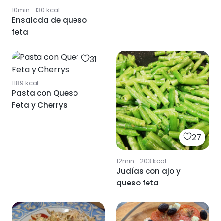
10min
·
130
kcal
Ensalada de queso
feta
31
1189
kcal
Pasta con Queso
Feta y Cherrys
27
12min
·
203
kcal
Judías con ajo y
queso feta