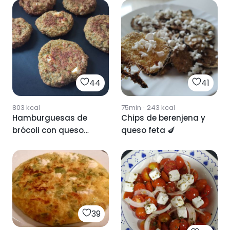
44
41
803
kcal
75min
·
243
kcal
Hamburguesas de
Chips de berenjena y
brócoli con queso
queso feta 🍆
feta
39