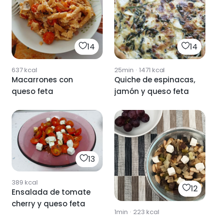
14
14
637
kcal
25min
·
1471
kcal
Macarrones con
Quiche de espinacas,
queso feta
jamón y queso feta
13
389
kcal
12
Ensalada de tomate
cherry y queso feta
1min
·
223
kcal