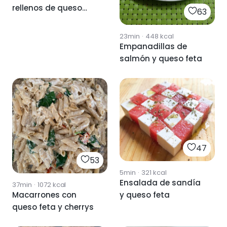
rellenos de queso
63
feta
23min
·
448
kcal
Empanadillas de
salmón y queso feta
47
53
5min
·
321
kcal
Ensalada de sandía
37min
·
1072
kcal
y queso feta
Macarrones con
queso feta y cherrys