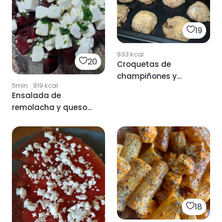
19
933
kcal
20
Croquetas de
champiñones y
5min
·
819
kcal
queso feta
Ensalada de
remolacha y queso
feta
18