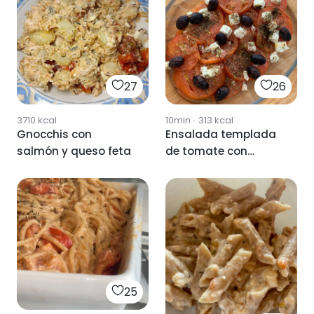
27
26
3710
kcal
10min
·
313
kcal
Gnocchis con
Ensalada templada
salmón y queso feta
de tomate con
queso feta
25