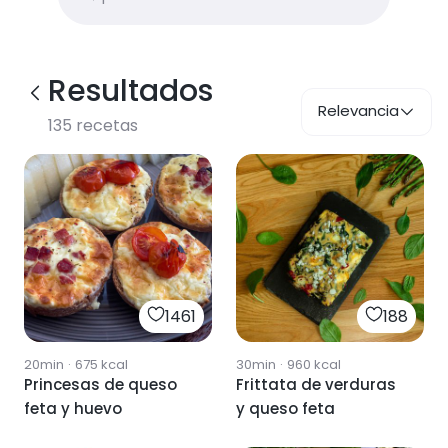
Resultados
Relevancia
135
recetas
1461
188
20min
·
675
kcal
30min
·
960
kcal
Princesas de queso
Frittata de verduras
feta y huevo
y queso feta