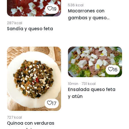
536
kcal
19
Macarrones con
gambas y queso
287
kcal
feta
Sandía y queso feta
16
10min
·
731
kcal
Ensalada queso feta
y atún
17
727
kcal
Quinoa con verduras