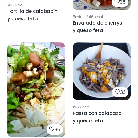
38
967
kcal
Tortilla de calabacín
5min
·
246
kcal
y queso feta
Ensalada de cherrys
y queso feta
33
1263
kcal
Pasta con calabaza
y queso feta
36