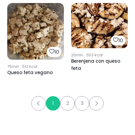
10
10
20min
·
553
kcal
Berenjena con queso
75min
·
512
kcal
feta
Queso feta vegano
1
2
3