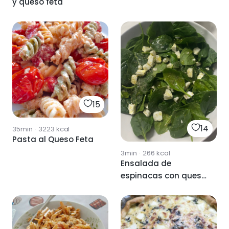
y queso feta
15
14
35min
·
3223
kcal
Pasta al Queso Feta
3min
·
266
kcal
Ensalada de
espinacas con queso
feta