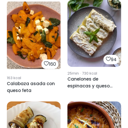
94
160
25min
·
730
kcal
163
kcal
Canelones de
Calabaza asada con
espinacas y queso
queso feta
feta