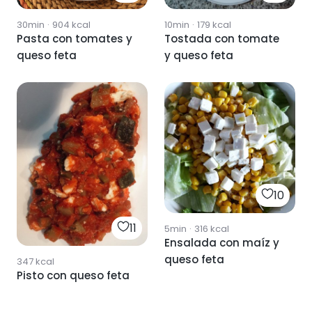
30min
·
904
kcal
10min
·
179
kcal
Pasta con tomates y
Tostada con tomate
queso feta
y queso feta
10
11
5min
·
316
kcal
Ensalada con maíz y
queso feta
347
kcal
Pisto con queso feta