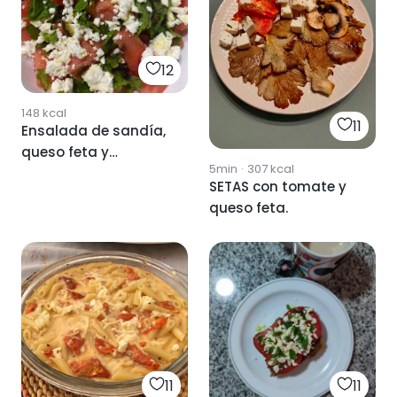
12
148
kcal
11
Ensalada de sandía,
queso feta y
5min
·
307
kcal
hierbabuena
SETAS con tomate y
queso feta.
11
11