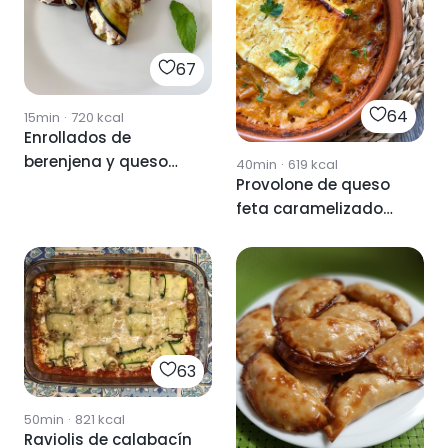
67
64
15min
·
720
kcal
Enrollados de
berenjena y queso
40min
·
619
kcal
Provolone de queso
feta 🧀
feta caramelizado
con tomate
63
50min
·
821
kcal
Raviolis de calabacín