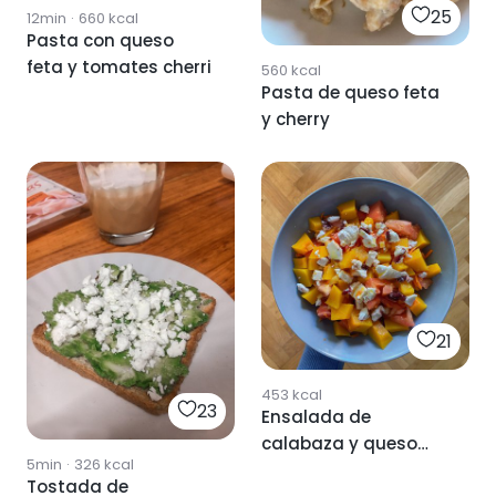
25
12min
·
660
kcal
Pasta con queso
feta y tomates cherri
560
kcal
Pasta de queso feta
y cherry
21
453
kcal
23
Ensalada de
calabaza y queso
5min
·
326
kcal
feta
Tostada de