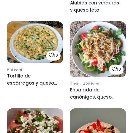
Alubias con verduras
y queso feta
12
12
581
kcal
Tortilla de
espárragos y queso
2min
·
426
kcal
Ensalada de
feta
canónigos, queso
feta y nueces