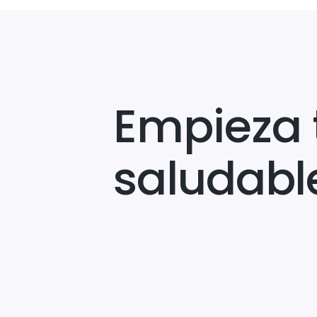
Empieza 
saludabl