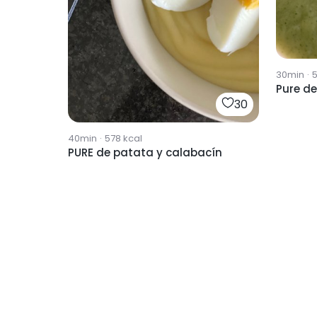
30min
·
Pure d
30
40min
·
578
kcal
PURE de patata y calabacín