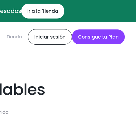
ocesados
Ir a la Tienda
S
Tienda
Iniciar sesión
Consigue tu Plan
dables
mida