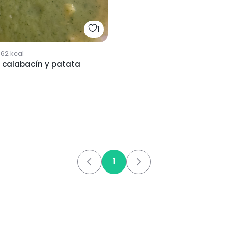
1
562
kcal
e calabacín y patata
1