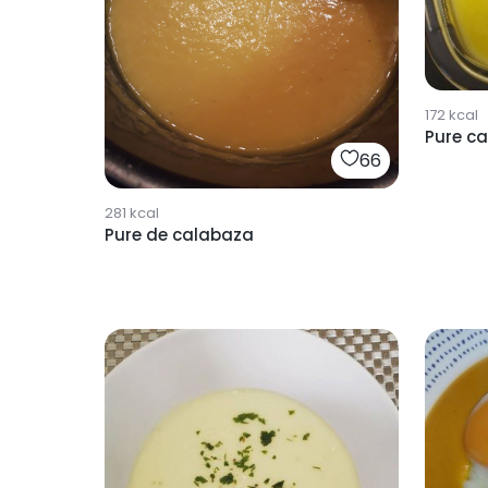
172
kcal
Pure c
66
281
kcal
Pure de calabaza