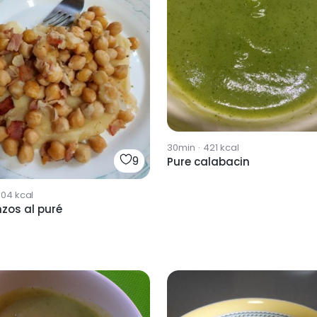
30min
·
421
kcal
9
Pure calabacin
104
kcal
zos al puré