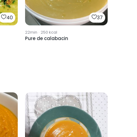
40
37
22min
·
250
kcal
Pure de calabacin