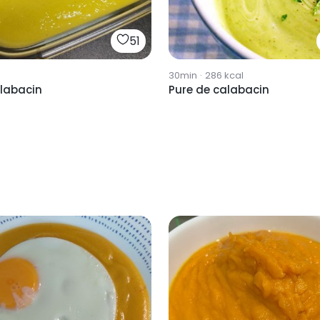
51
30min
·
286
kcal
alabacin
Pure de calabacin