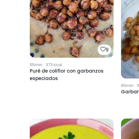
9
55min
·
373
kcal
Puré de coliflor con garbanzos
especiados
65min
·
1
Garban