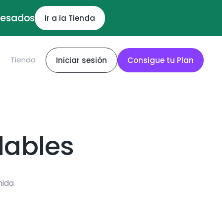
ocesados
Ir a la Tienda
S
Tienda
Iniciar sesión
Consigue tu Plan
dables
mida