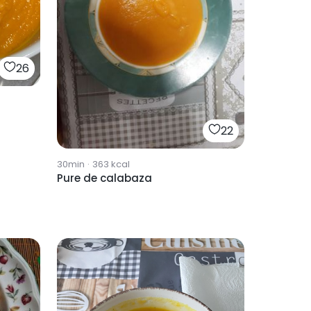
26
22
30min
·
363
kcal
Pure de calabaza