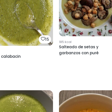
15
185
kcal
Salteado de setas y
garbanzos con puré
e calabacin