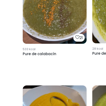
21
28
kcal
533
kcal
Pure d
Pure de calabacín