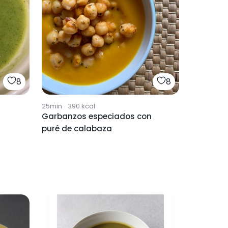
8
8
25min
·
390
kcal
Garbanzos especiados con
puré de calabaza