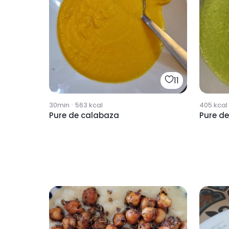
11
30min
·
563
kcal
405
kcal
Pure de calabaza
Pure d