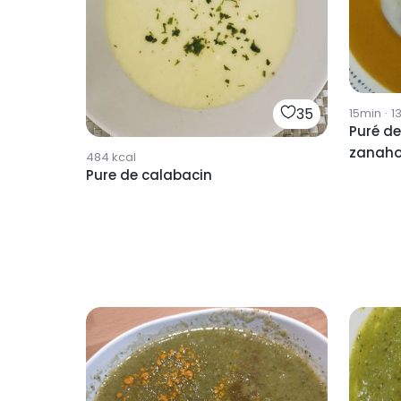
35
15min
·
1
Puré d
zanaho
484
kcal
Pure de calabacin