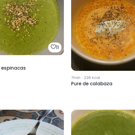
11
e espinacas
7min
·
236
kcal
Pure de calabaza