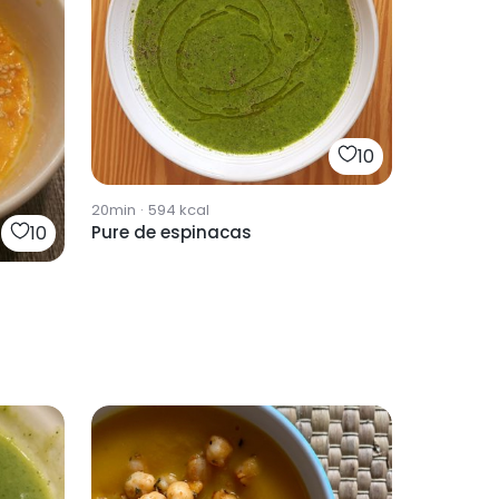
10
20min
·
594
kcal
10
Pure de espinacas