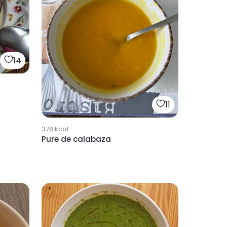
14
11
378
kcal
Pure de calabaza