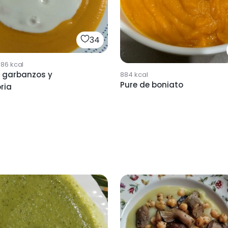
34
386
kcal
e garbanzos y
884
kcal
Pure de boniato
ria