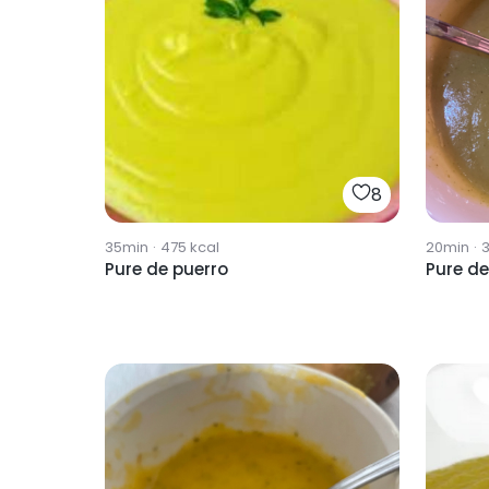
8
35min
·
475
kcal
20min
·
3
Pure de puerro
Pure d