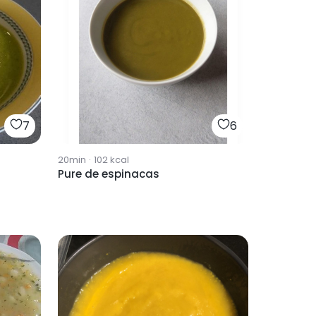
7
6
20min
·
102
kcal
Pure de espinacas