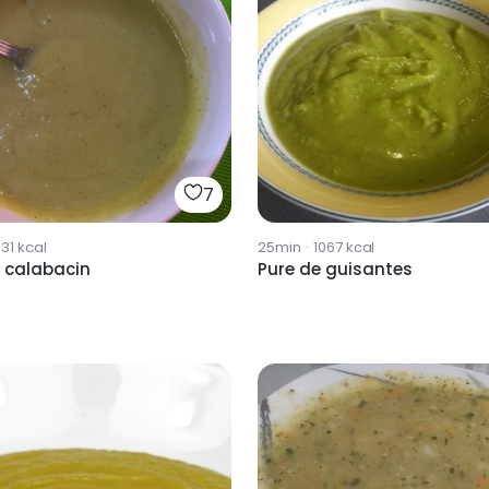
7
31
kcal
25min
·
1067
kcal
e calabacin
Pure de guisantes