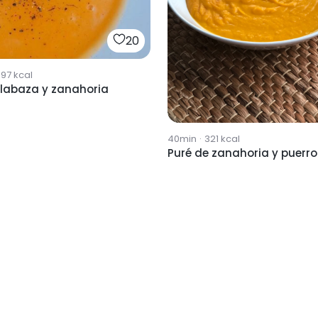
20
397
kcal
alabaza y zanahoria
40min
·
321
kcal
Puré de zanahoria y puerro