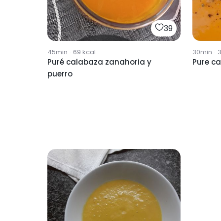
39
45min
·
69
kcal
30min
·
Puré calabaza zanahoria y
Pure c
puerro