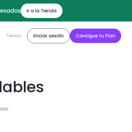
ocesados
Ir a la Tienda
S
Tienda
Iniciar sesión
Consigue tu Plan
dables
mida