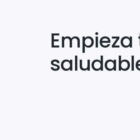
Empieza 
saludabl