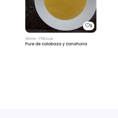
9
40min
·
1718
kcal
Pure de calabaza y zanahoria