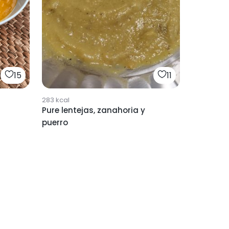
15
11
283
kcal
Pure lentejas, zanahoria y
puerro