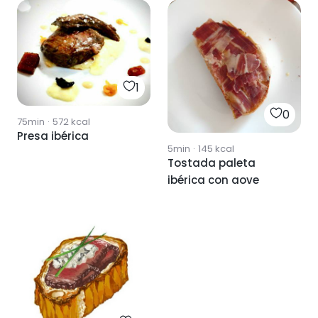
1
0
75min
·
572
kcal
Presa ibérica
5min
·
145
kcal
Tostada paleta
ibérica con aove