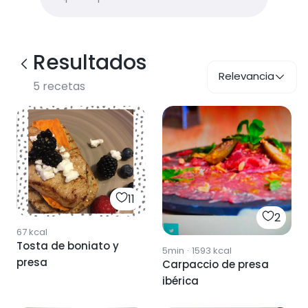
Resultados
Relevancia
5
recetas
11
2
67
kcal
Tosta de boniato y
5min
·
1593
kcal
presa
Carpaccio de presa
ibérica