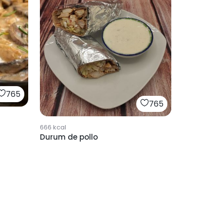
765
765
666
kcal
Durum de pollo