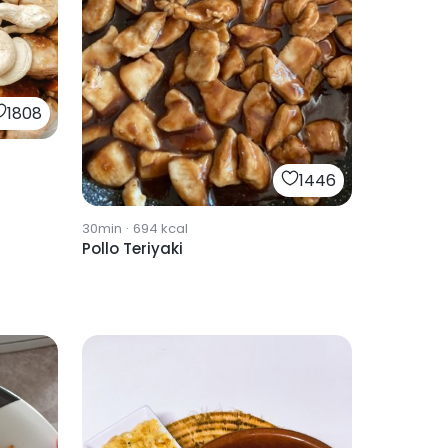
1808
1446
30min
·
694
kcal
Pollo Teriyaki