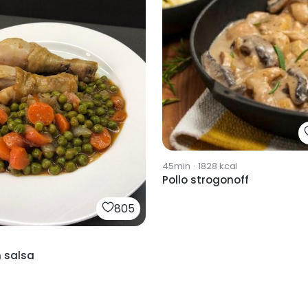
45min
·
1828
kcal
Pollo strogonoff
805
n salsa