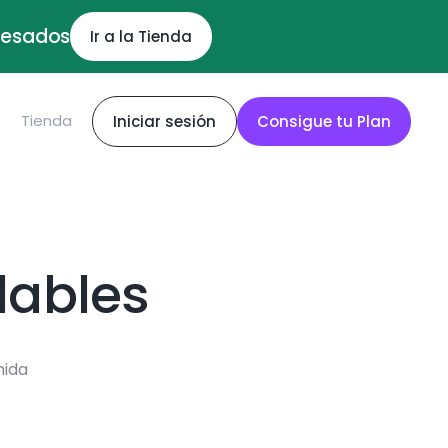
ocesados
Ir a la Tienda
S
Tienda
Iniciar sesión
Consigue tu Plan
dables
mida