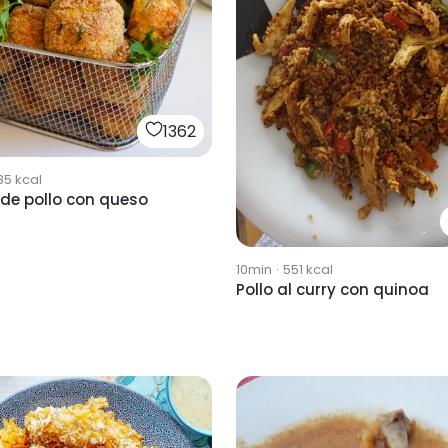
1362
85
kcal
 de pollo con queso
10min
·
551
kcal
Pollo al curry con quinoa