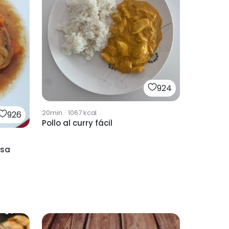
924
20min
·
1067
kcal
926
Pollo al curry fácil
lsa