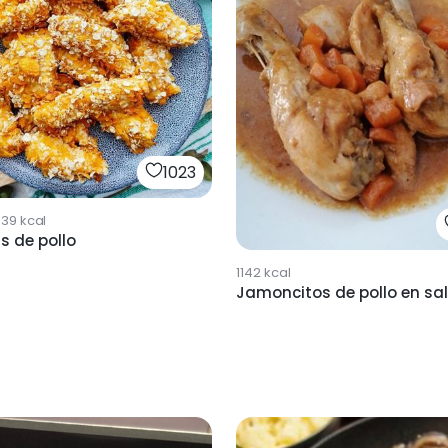
1023
039
kcal
s de pollo
1142
kcal
Jamoncitos de pollo en sa