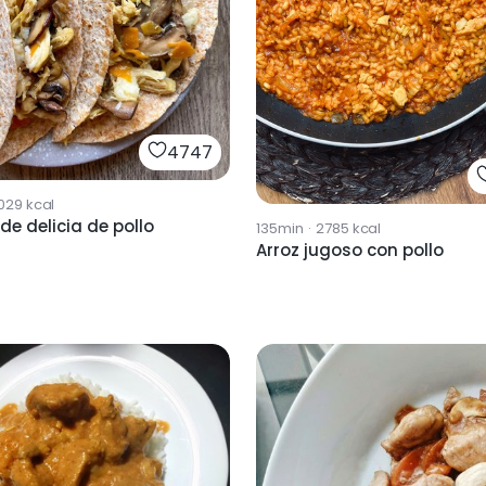
4747
029
kcal
 de delicia de pollo
135min
·
2785
kcal
Arroz jugoso con pollo