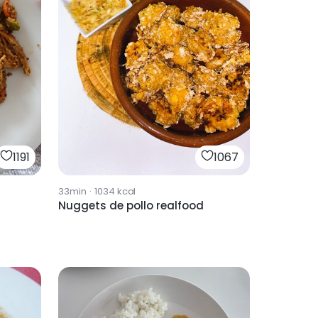
1191
1067
33min
·
1034
kcal
Nuggets de pollo realfood