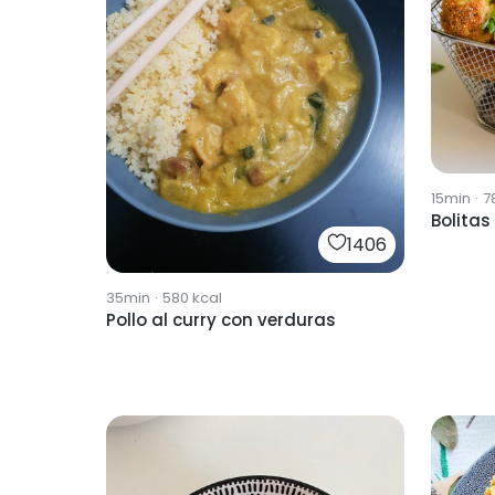
15min
·
7
Bolitas
1406
35min
·
580
kcal
Pollo al curry con verduras