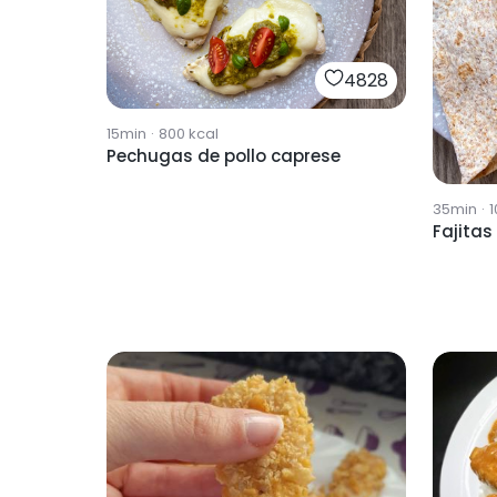
4828
15min
·
800
kcal
Pechugas de pollo caprese
35min
·
1
Fajitas