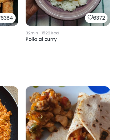
6384
6372
32min
·
1522
kcal
Pollo al curry