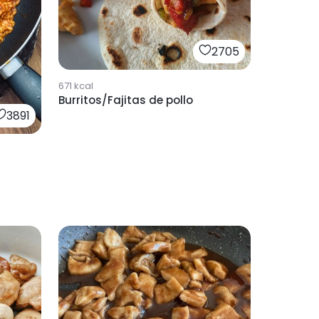
2705
671
kcal
Burritos/Fajitas de pollo
3891