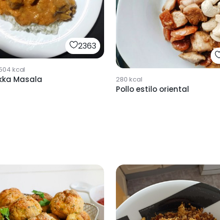
2363
504
kcal
ikka Masala
280
kcal
Pollo estilo oriental