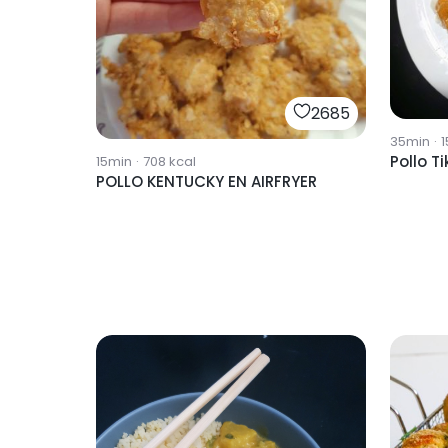
2685
35min
·
1
Pollo T
15min
·
708
kcal
POLLO KENTUCKY EN AIRFRYER