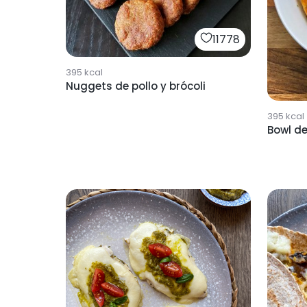
11778
395
kcal
Nuggets de pollo y brócoli
395
kcal
Bowl d