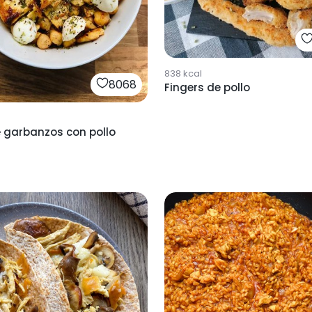
838
kcal
8068
Fingers de pollo
e garbanzos con pollo