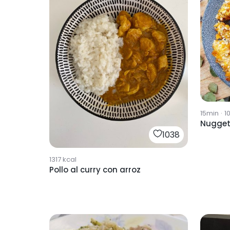
15min
·
1
Nugget
1038
1317
kcal
Pollo al curry con arroz