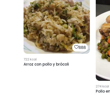
888
722
kcal
Arroz con pollo y brócoli
274
kcal
Pollo e