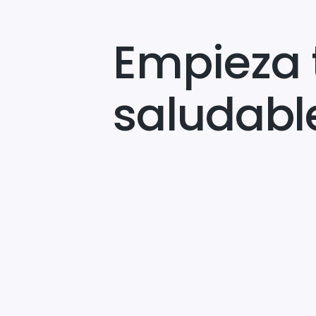
Empieza 
saludabl