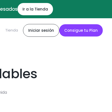
ocesados
Ir a la Tienda
S
Tienda
Iniciar sesión
Consigue tu Plan
dables
mida