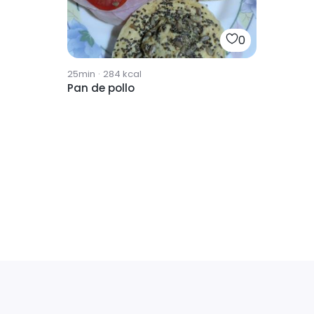
0
25min
·
284
kcal
Pan de pollo